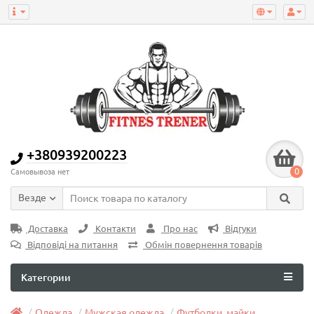
+380939200223
0
Самовывоза нет
Везде
Доставка
Контакти
Про нас
Відгуки
Відповіді на питання
Обмін повернення товарів
Категории
Одежда
Мужская одежда
Футболки, майки