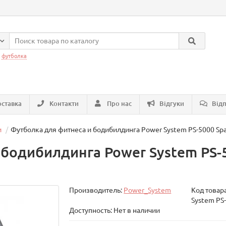
:
футболка
ставка
Контакти
Про нас
Відгуки
Відп
и
Футболка для фитнеса и бодибилдинга Power System PS-5000 Spa
бодибилдинга Power System PS-5
Производитель:
Power_System
Код товар
System PS
Доступность: Нет в наличии