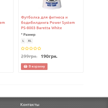
Футболка для фитнеса и
Футболка
tem
бодибилдинга Power System
бодибил
PS-8003 Baretta White
PS-8003 
*
Размер:
*
Размер:
L
XL
M
299грн.
190грн.
299грн.
В корзину
В кор
Контакты