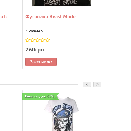
nch
Футболка Beast Mode
Футболка
(Режим з
*
Размер:
*
Размер:
260грн.
390грн.
Закончился
Законч
Ваша скидка: -36%
Ваша скидка: