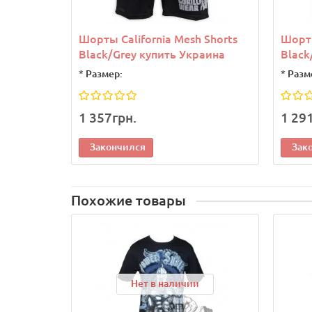
Шорты California Mesh Shorts
Шорты
Black/Grey купить Украина
Black
*
Размер:
*
Разм
1 357грн.
1 29
Закончился
Зак
Похожие товары
Нет в наличии