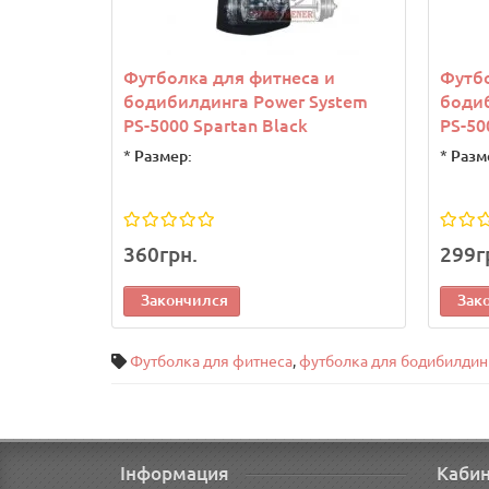
Футболка для фитнеса и
Футбо
бодибилдинга Power System
бодиб
PS-5000 Spartan Black
PS-50
*
Размер:
*
Разм
360грн.
299г
Закончился
Зак
Футболка для фитнеса
,
футболка для бодибилдин
Інформация
Каби