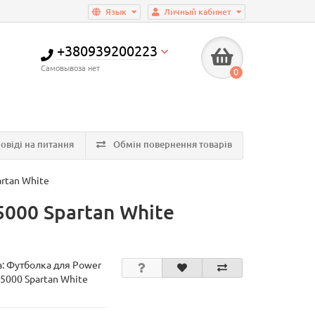
Язык
Личный кабинет
+380939200223
Самовывоза нет
0
овіді на питання
Обмін повернення товарів
rtan White
000 Spartan White
а:
Футболка для Power
-5000 Spartan White