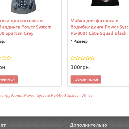
лка для фитнеса и
Майка для фитнеса и
илдинга Power System
бодибилдинга Power Sys
00 Spartan Grey
PS-8001 Elite Squad Black
ер:
*
Размер:
рн.
300грн.
ончился
Закончился
га
,
футболка Power System PS-5000 Spartan White
нет
Дополнительно