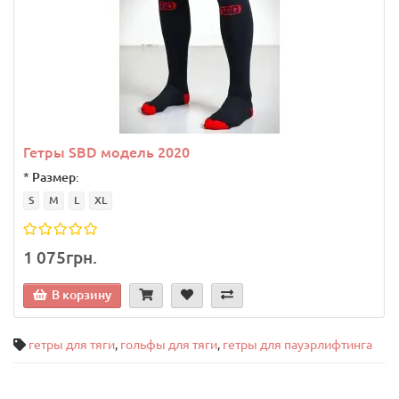
Гетры SBD модель 2020
*
Размер:
S
M
L
XL
1 075грн.
В корзину
гетры для тяги
,
гольфы для тяги
,
гетры для пауэрлифтинга