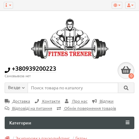
+380939200223
0
Самовывоза нет
Везде
Доставка
Контакти
Про нас
Відгуки
Відповіді на питання
Обмін повернення товарів
Категории
Экипировка пауэрлифтинг
Гетры