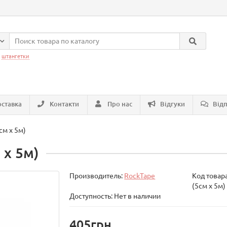
:
штангетки
ставка
Контакти
Про нас
Відгуки
Відп
см х 5м)
 х 5м)
Производитель:
RockTape
Код товар
(5см х 5м)
Доступность: Нет в наличии
405грн.