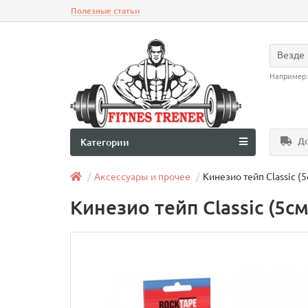
Полезные статьи
Везде
Например
До
Категории
Аксессуары и прочее
Kинезио тейп Classic (5
Kинезио тейп Classic (5см