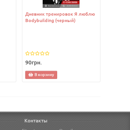
Дневник тренировок Я люблю
Лямки в
Bodybuilding (черный)
*
Размер:
S
M
90грн.
350грн.
В корзину
В кор
Контакты