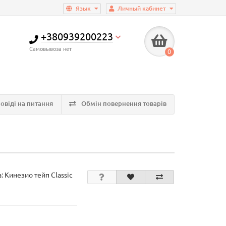
Язык
Личный кабинет
+380939200223
Самовывоза нет
0
овіді на питання
Обмін повернення товарів
а:
Kинезио тейп Classic