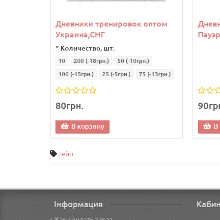
Дневники тренировок оптом
Днев
Украина,СНГ
Пауэр
*
Количество, шт:
10
200
(-18грн.)
50
(-10грн.)
100
(-15грн.)
25
(-5грн.)
75
(-13грн.)
80грн.
90гр
В корзину
В
тейп
Інформация
Каби
Как сделать заказ