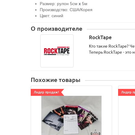
Размер: рулон 5см
х
5м
Производство: США/Корея
Цвет: синий
О производителе
RockTape
Кто такие RockTape? Ч
Теперь RockTape - это
Похожие товары
Лидер продаж!
Лидер п