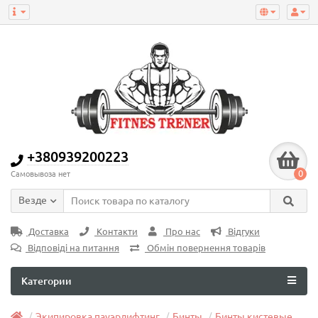
+380939200223
0
Самовывоза нет
Везде
Доставка
Контакти
Про нас
Відгуки
Відповіді на питання
Обмін повернення товарів
Категории
Экипировка пауэрлифтинг
Бинты
Бинты кистевые