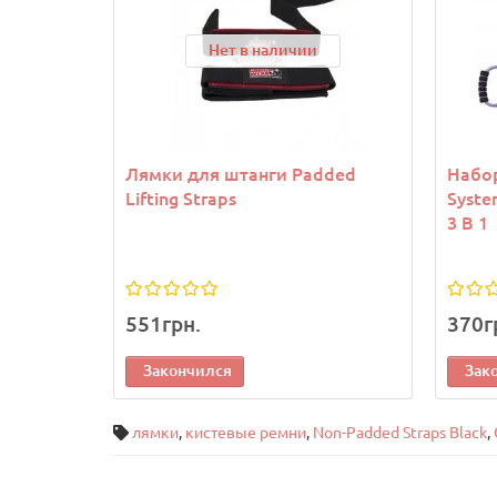
Нет в наличии
Лямки для штанги Padded
Набор
Lifting Straps
Syste
3 В 1
551грн.
370г
Закончился
Зак
лямки
,
кистевые ремни
,
Non-Padded Straps Black
,