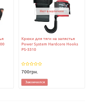
Нет в наличии
ья
Крюки для тяги на запястья
Ремни дл
300
Power System Hardcore Hooks
System P
PS-3310
700грн.
390грн.
Закончился
Законч