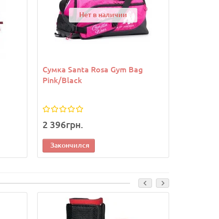
Нет в наличии
Сумка Santa Rosa Gym Bag
Сумка Je
Pink/Black
Black/Gr
2 396грн.
2 220гр
Закончился
Законч