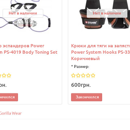
Нет в наличии
Нет в наличии
 эспандеров Power
Крюки для тяги на запяст
m PS-4019 Body Toning Set
Power System Hooks PS-3
Коричневый
*
Размер:
рн.
600грн.
ончился
Закончился
Gorilla Wear