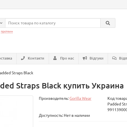
:
протеин
ставка
Контакти
Про нас
Відгуки
Відп
dded Straps Black
ed Straps Black купить Украина
Производитель:
Gorilla Wear
Код товар
Padded Str
99113900
Доступность: Нет в наличии