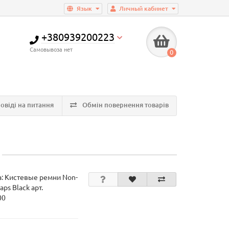
Язык
Личный кабинет
+380939200223
Самовывоза нет
0
овіді на питання
Обмін повернення товарів
а:
Кистевые ремни Non-
aps Black арт.
00