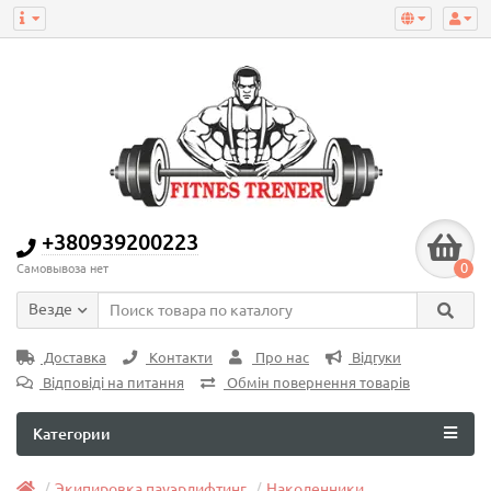
+380939200223
0
Самовывоза нет
Везде
Доставка
Контакти
Про нас
Відгуки
Відповіді на питання
Обмін повернення товарів
Категории
Экипировка пауэрлифтинг
Наколенники