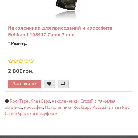
Наколенники для приседаний и кроссфита
Rehband 105417 Camo 7 mm
*
Размер:
2 800грн.
Закончился
RockTape
,
KneeCaps
,
наколенники
,
CrossFit
,
тяжелая
атлетика
,
кроссфит
,
Наколенники Rocktape Assassins 7 мм Red
Camo/Красный камуфляж