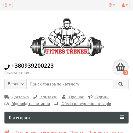
+380939200223
0
Самовывоза нет
Везде
Доставка
Контакти
Про нас
Відгуки
Відповіді на питання
Обмін повернення товарів
Категории
Экипировка пауэрлифтинг
Бинты
Бинты коленные