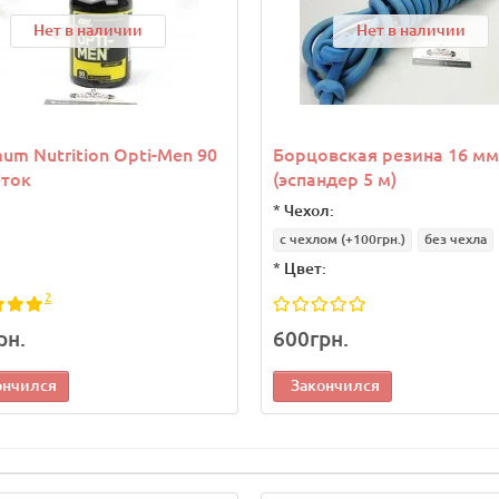
Нет в наличии
Нет в наличии
um Nutrition Opti-Men 90
Борцовская резина 16 мм
еток
(эспандер 5 м)
*
Чехол:
с чехлом
(+100грн.)
без чехла
*
Цвет:
2
рн.
600грн.
ончился
Закончился