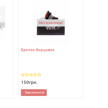
Нет в наличии
Брелок Борцовок
Эластич
Power Sy
PS-6021 
*
Размер:
150грн.
490грн.
Закончился
Законч