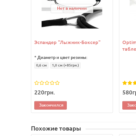
Нет в наличии
Эспандер "Лыжник-Боксер"
Optim
табл
*
Диаметр и цвет резины:
0,6 см
1,0 см
(+85грн.)
220грн.
580г
Закончился
Зак
Похожие товары