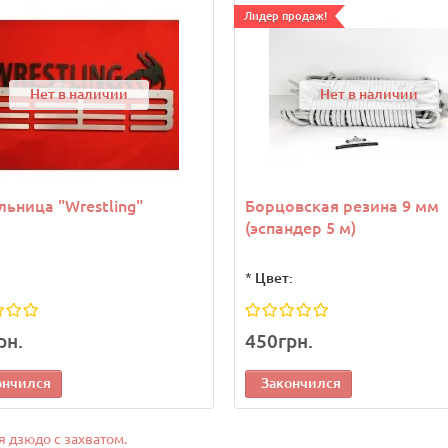
Лидер продаж!
Нет в наличии
Нет в наличии
ьница "Wrestling"
Борцовская резина 9 мм
(эспандер 5 м)
*
Цвет:
рн.
450грн.
ончился
Закончился
 дзюдо с захватом.