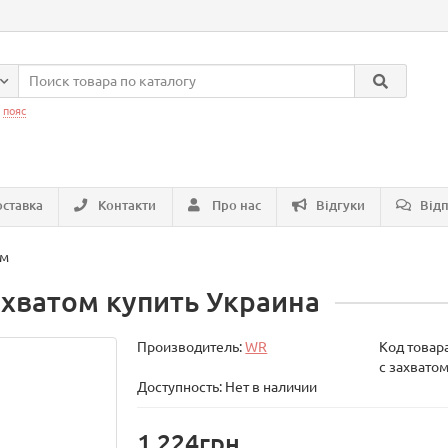
:
пояс
ставка
Контакти
Про нас
Відгуки
Відп
ом
ахватом купить Украина
Производитель:
WR
Код товар
с захвато
Доступность: Нет в наличии
1 224грн.