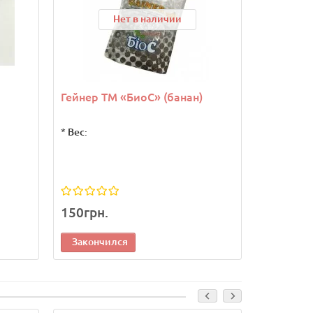
Нет в наличии
Гейнер ТМ «БиоС» (банан)
Номерные
*
Вес:
150грн.
280грн.
Закончился
Законч