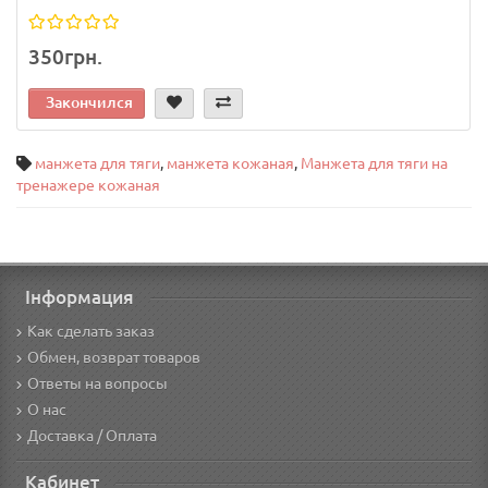
350грн.
Закончился
манжета для тяги
,
манжета кожаная
,
Манжета для тяги на
тренажере кожаная
Інформация
Как сделать заказ
Обмен, возврат товаров
Ответы на вопросы
О нас
Доставка / Оплата
Кабинет