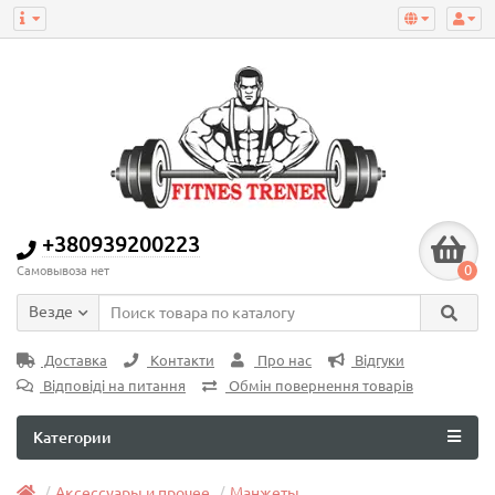
+380939200223
0
Самовывоза нет
Везде
Доставка
Контакти
Про нас
Відгуки
Відповіді на питання
Обмін повернення товарів
Категории
Аксессуары и прочее
Манжеты