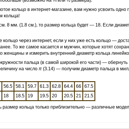
 побольше (возможно на ¼ или ½ размера).
олотое кольцо в интернет-магазине, вам нужно усвоить одно
м кольца!
. 8 мм. (1.8 см.), то размер кольца будет — 18. Если диаметр
кольцо через интернет, если у них уже есть кольцо — дост
анее. То же самое касается и мужчин, которые хотят сохра
цо женщины и измерить внутренний диаметр кольца линейко
окружности пальца (в самой широкой его части) — обернуть 
величину на число
π
(3.14) — получим диаметр пальца в мил
56.5
58.1
59.7
61.3
62.8
64.4
66
67.5
5
18
18.5
19
19.5
20
20.5
21
21.5
ь размер кольца только приблизительно — различные модел