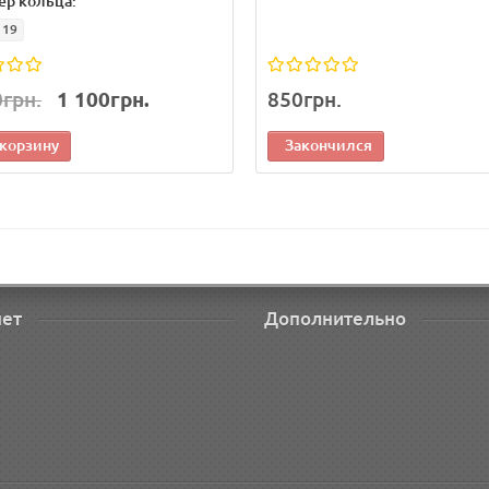
ер кольца:
19
0грн.
1 100грн.
850грн.
 корзину
Закончился
нет
Дополнительно