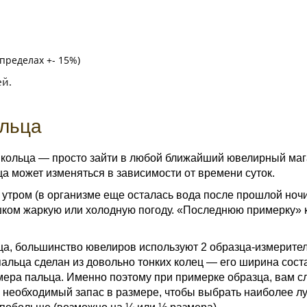
пределах +- 15%)
ей.
ольца
 кольца — просто зайти в любой ближайший ювелирный мага
ьца может изменяться в зависимости от времени суток.
утром (в организме еще осталась вода после прошлой ночи
шком жаркую или холодную погоду. «Последнюю примерку» к
а, большинство ювелиров используют 2 образца-измерителя
пальца сделан из довольно тонких колец — его ширина сост
ра пальца. Именно поэтому при примерке образца, вам сл
ть необходимый запас в размере, чтобы выбрать наиболее л