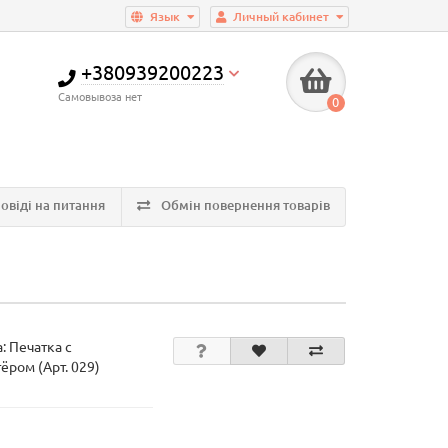
Язык
Личный кабинет
+380939200223
Самовывоза нет
0
овіді на питання
Обмін повернення товарів
а:
Печатка с
ёром (Арт. 029)