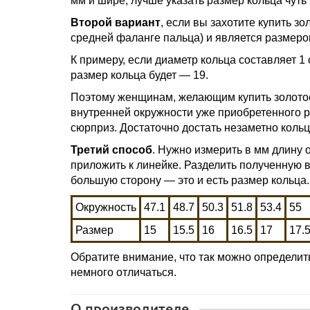
мм и шире, лучше указать размер кольца чуть
Второй вариант
, если вы захотите купить з
средней фаланге пальца) и является размеро
К примеру, если диаметр кольца составляет 1 см
размер кольца будет — 19.
Поэтому женщинам, желающим купить золотое 
внутренней окружности уже приобретенного р
сюрприз. Достаточно достать незаметно коль
Третий способ
. Нужно измерить в мм длину 
приложить к линейке. Разделить полученную 
большую сторону — это и есть размер кольца.
Окружность
47.1
48.7
50.3
51.8
53.4
55
Размер
15
15.5
16
16.5
17
17.
Обратите внимание, что так можно определит
немного отличаться.
О производителе