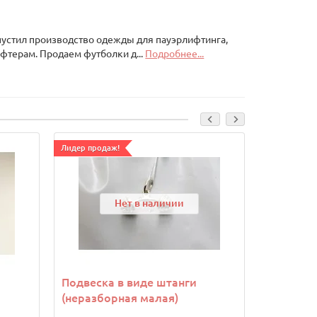
запустил производство одежды для пауэрлифтинга,
фтерам. Продаем футболки д...
Подробнее...
Лидер продаж!
Ваша скидка:
Нет в наличии
Подвеска в виде штанги
Кулон Жи
(неразборная малая)