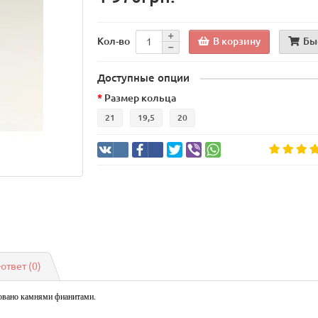
В корзину
Бы
Кол-во
Доступные опции
Размер кольца
21
19,5
20
-ответ
(0)
ровано камнями фианитами.