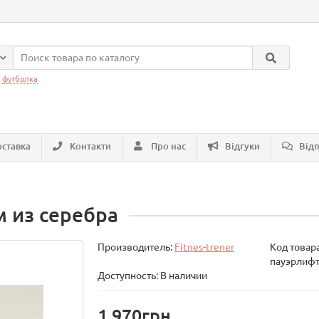
:
футболка
ставка
Контакти
Про нас
Відгуки
Відп
м из серебра
Производитель:
Fitnes-trener
Код товар
пауэрлифт
Доступность: В наличии
1 970грн.