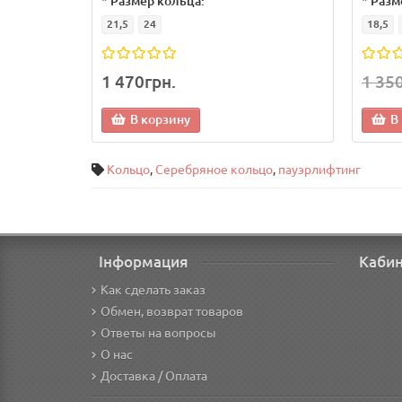
*
Размер кольца:
*
Разм
21,5
24
18,5
1 470грн.
1 35
В корзину
В
Кольцо
,
Серебряное кольцо
,
пауэрлифтинг
Інформация
Каби
Как сделать заказ
Обмен, возврат товаров
Ответы на вопросы
О нас
Доставка / Оплата