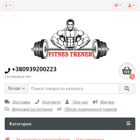
+380939200223
0
Самовывоза нет
Везде
Доставка
Контакти
Про нас
Відгуки
Відповіді на питання
Обмін повернення товарів
Категории
Экипировка пауэрлифтинг
Наколенники