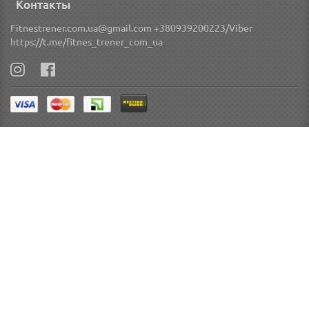
Контакты
Fitnestrener.com.ua@gmail.com +380939200223/Viber
https://t.me/fitnes_trener_com_ua