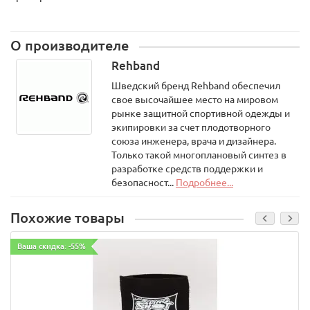
Источник:
http://www.powermens.ru/?
modul=shop&p=tovar&idtovar=1078#cat=182
О производителе
Rehband
Шведский бренд Rehband обеспечил
свое высочайшее место на мировом
рынке защитной спортивной одежды и
экипировки за счет плодотворного
союза инженера, врача и дизайнера.
Только такой многоплановый синтез в
разработке средств поддержки и
безопасност...
Подробнее...
Похожие товары
Ваша скидка: -55%