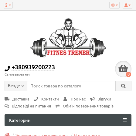
+380939200223
0
Самовывоза нет
Везде
Доставка
Контакти
Про нас
Відгуки
Відповіді на питання
Обмін повернення товарів
Категории
Экипировка пауэрлифтинг
Налокотники