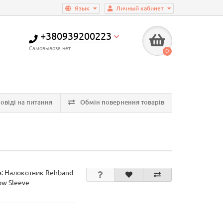
Язык
Личный кабинет
+380939200223
Самовывоза нет
0
овіді на питання
Обмін повернення товарів
а:
Налокотник Rehband
ow Sleeve