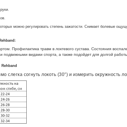
руки.
ков.
которых можно регулировать степень зажатости. Снимает болевые ощущ
Rehband:
ртом. Профилактика травм в локтевого сустава. Состояния воспа
ми подвижными видами спорта, а также подойдет для долгой работ
й Rehband
 слегка согнуть локоть (30°) и измерить окружность ло
жность на
ом сгибе, см
22-24
24-26
26-28
28-30
30-32
32-34