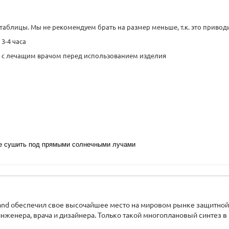
таблицы. Мы не рекомендуем брать на размер меньше, т.к. это привод
3-4 часа
сь с лечащим врачом перед использованием изделия
не сушить под прямыми солнечными лучами
nd обеспечил свое высочайшее место на мировом рынке защитной 
нженера, врача и дизайнера. Только такой многоплановый синтез в 