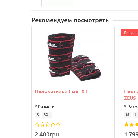
Рекомендуем посмотреть
Лидер п
Налокотники Inzer XT
Неоп
ZEUS
*
Размер:
*
Разм
S
3XL
M
L
2 400грн.
1 79