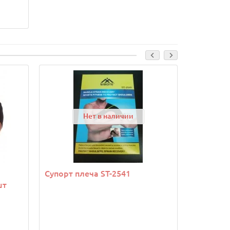
Нет в наличии
Супорт плеча ST-2541
Бандаж д
шт
с фикси
SIBOTE S
салатов
*
Размер: