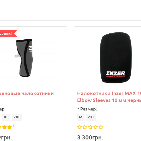
родаж!
реновые налокотники
Налокотники Inzer MAX 1
Elbow Sleeves 10 мм черн
ер:
*
Размер:
XL
2XL
M
2XL
2
9грн.
3 300грн.