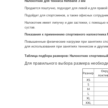
Налокотник для тенниса Rehband 3 мм
Продается поштучно, подходит для левой и для правой 
Подойдет для спортсменов, а также офисных сотрудни
Налокотник имеет липучку и две застежки, с помощью 
сустав.
Показания к применению спортивного налокотника 
Повышенные физические нагрузки при занятиях спо
для использования при занятиях теннисом и други
Таблица подбора размеров: Налокотник спортивны
Для правильного выбора размера необходимо
Окру
Размер
локтев
XS
S
M
L
XL
XXL