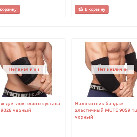
 корзину
В корзину
Нет в наличии
Нет в наличии
ж для локтевого сустава
Налокотник бандаж
 9028 черный
эластичный MUTE 9059 1
черный