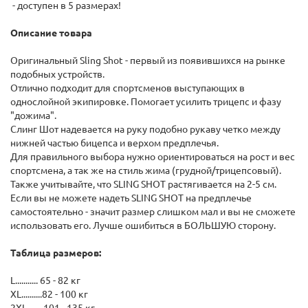
- доступен в 5 размерах!
Описание товара
Оригинальный Sling Shot - первый из появившихся на рынке
подобных устройств.
Отлично подходит для спортсменов выступающих в
однослойной экипировке. Помогает усилить трицепс и фазу
"дожима".
Слинг Шот надевается на руку подобно рукаву четко между
нижней частью бицепса и верхом предплечья.
Для правильного выбора нужно ориентироваться на рост и вес
спортсмена, а так же на стиль жима (грудной/трицепсовый).
Также учитывайте, что SLING SHOT растягивается на 2-5 см.
Если вы не можете надеть SLING SHOT на предплечье
самостоятельно - значит размер слишком мал и вы не сможете
использовать его. Лучше ошибиться в БОЛЬШУЮ сторону.
Таблица размеров:
L........... 65 - 82 кг
XL..........82 - 100 кг