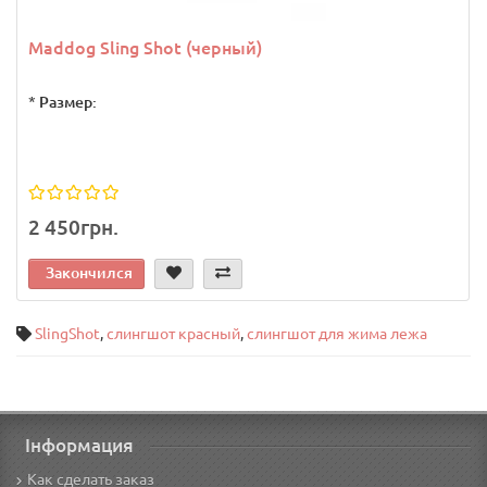
Maddog Sling Shot (черный)
*
Размер:
2 450грн.
Закончился
SlingShot
,
слингшот красный
,
слингшот для жима лежа
Інформация
Как сделать заказ