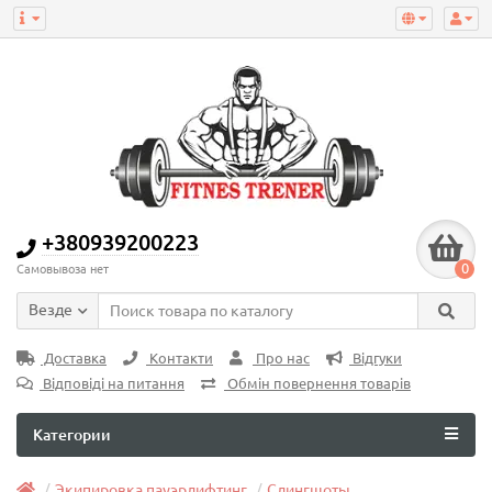
+380939200223
0
Самовывоза нет
Везде
Доставка
Контакти
Про нас
Відгуки
Відповіді на питання
Обмін повернення товарів
Категории
Экипировка пауэрлифтинг
Слингшоты