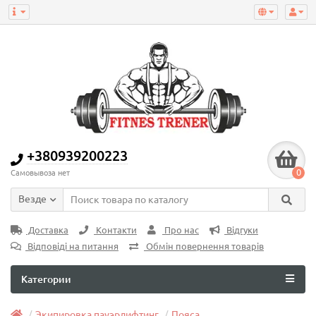
+380939200223
0
Самовывоза нет
Везде
Доставка
Контакти
Про нас
Відгуки
Відповіді на питання
Обмін повернення товарів
Категории
Экипировка пауэрлифтинг
Пояса