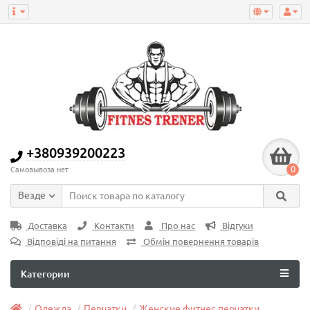
+380939200223
0
Самовывоза нет
Везде
Доставка
Контакти
Про нас
Відгуки
Відповіді на питання
Обмін повернення товарів
Категории
Одежда
Перчатки
Женские фитнес перчатки