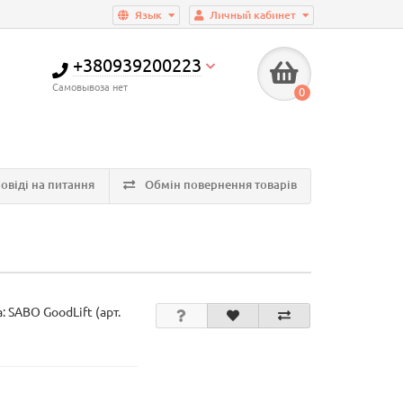
Язык
Личный кабинет
+380939200223
Самовывоза нет
0
овіді на питання
Обмін повернення товарів
а:
SABO GoodLift (арт.