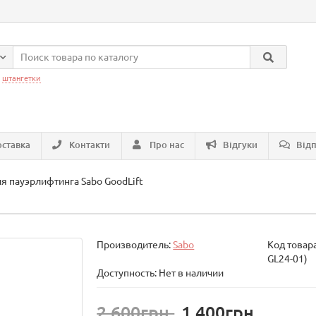
:
штангетки
ставка
Контакти
Про нас
Відгуки
Відп
я пауэрлифтинга Sabo GoodLift
Производитель:
Sabo
Код товар
GL24-01)
Доступность: Нет в наличии
2 600грн.
1 400грн.