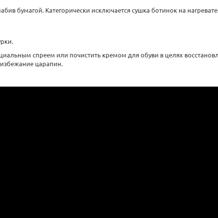
абив бумагой. Категорически исключается сушка ботинок на нагревате
урки.
ециальным спреем или почистить кремом для обуви в целях восстанов
 избежание царапин.