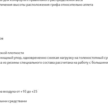
еличения высоты расположения грифа относительно атлета
ов
окой плотности
мощный упор, одновременно снижая нагрузку на голеностопный су
а из резины специального состава рассчитана на работу с большим
 воздуха от +10 до +25
ьными средствами