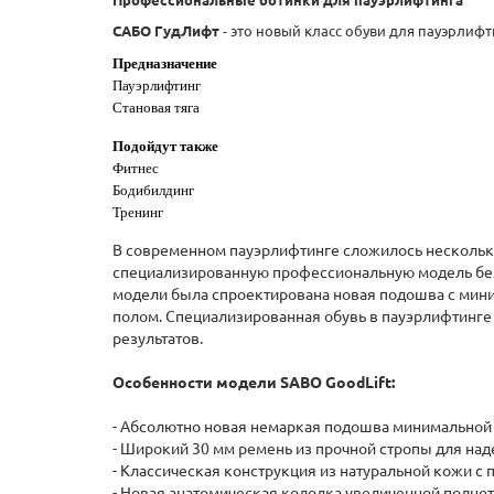
САБО ГудЛифт
- это новый класс обуви для пауэрлиф
Предназначение
Пауэрлифтинг
Становая тяга
Подойдут также
Фитнес
Бодибилдинг
Тренинг
В современном пауэрлифтинге сложилось нескольк
специализированную профессиональную модель без к
модели была спроектирована новая подошва с мини
полом. Специализированная обувь в пауэрлифтинге
результатов.
Особенности модели SABO GoodLift:
- Абсолютно новая немаркая подошва минимальной
- Широкий 30 мм ремень из прочной стропы для на
- Классическая конструкция из натуральной кожи с 
- Новая анатомическая колодка увеличенной полно