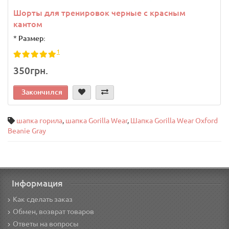
Шорты для тренировок черные с красным
кантом
*
Размер:
1
350грн.
Закончился
шапка горила
,
шапка Gorilla Wear
,
Шапка Gorilla Wear Oxford
Beanie Gray
Інформация
Как сделать заказ
Обмен, возврат товаров
Ответы на вопросы