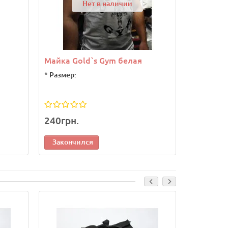
Нет в наличии
Майка Gold`s Gym белая
Футболка
*
Размер:
*
Размер:
240грн.
790грн.
Закончился
Законч