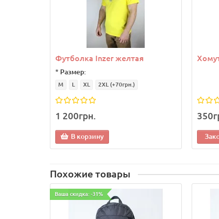
Футболка Inzer желтая
Хомут
*
Размер:
M
L
XL
2XL
(+70грн.)
1 200грн.
350г
В корзину
Зак
Похожие товары
Ваша скидка: -31%