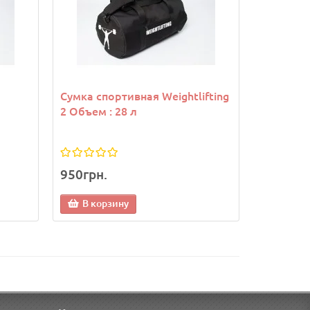
Сумка спортивная Weightlifting
Сумка Bo
2 Объем : 28 л
950грн.
895грн.
В корзину
Законч