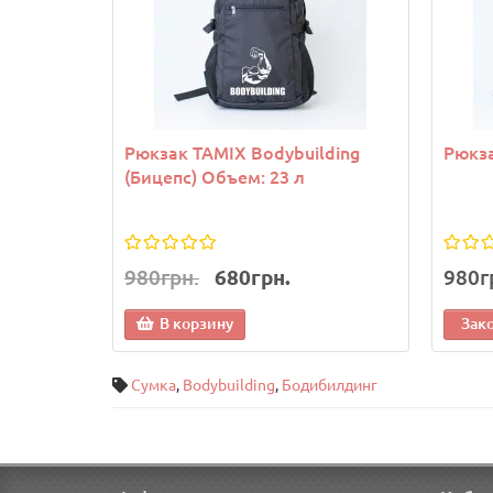
Рюкзак TAMIX Bodybuilding
Рюкза
(Бицепс) Объем: 23 л
980грн.
680грн.
980г
В корзину
Зак
Сумка
,
Bodybuilding
,
Бодибилдинг