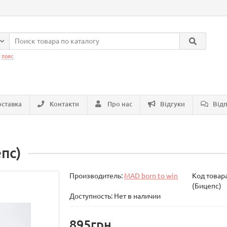
:
пояс
ставка
Контакти
Про нас
Відгуки
Відп
пс)
Производитель:
MAD born to win
Код товар
(Бицепс)
Доступность: Нет в наличии
895грн.