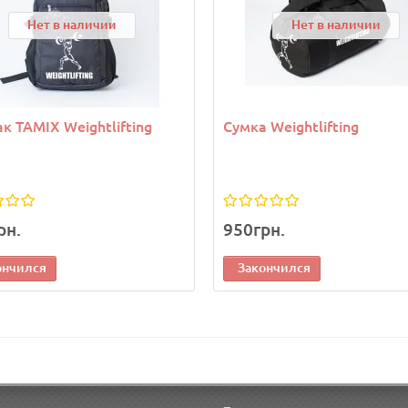
Нет в наличии
Нет в наличии
к TAMIX Weightlifting
Сумка Weightlifting
рн.
950грн.
ончился
Закончился