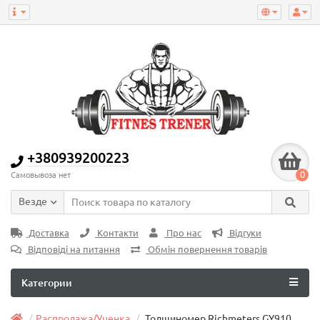
+380939200223
0
Самовывоза нет
Везде
Доставка
Контакти
Про нас
Відгуки
Відповіді на питання
Обмін повернення товарів
Категории
Распродажа/Уценка
Толщиномер Richmeters GY910