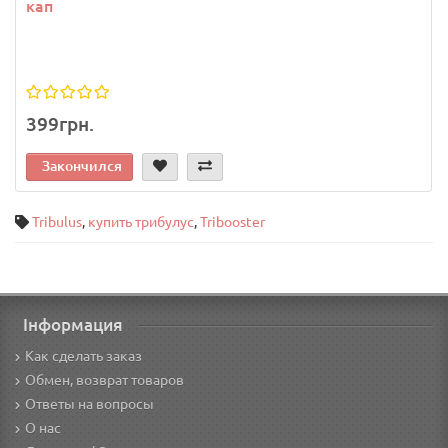
кап
399грн.
Закончился
Tribulus
,
купить трибулус
,
Tribooster
Інформация
Как сделать заказ
Обмен, возврат товаров
Ответы на вопросы
О нас