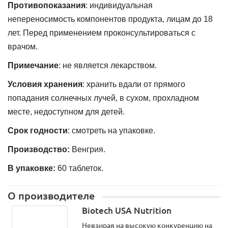
Противопоказания
: индивидуальная
непереносимость компонентов продукта, лицам до 18
лет. Перед применением проконсультироваться с
врачом.
Примечание
: не является лекарством.
Условия хранения
: хранить вдали от прямого
попадания солнечных лучей, в сухом, прохладном
месте, недоступном для детей.
Срок годности
: смотреть на упаковке.
Производство:
Венгрия.
В упаковке:
60 таблеток.
Источник: <"
О производителе
style="outline:
none;
Biotech USA Nutrition
transform-
Невзирая на высокую конкуренцию на