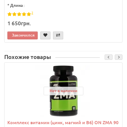
159);
*
Длина :
text-
2
decoration-
1 650грн.
line:
none;
Закончился
Похожие товары
Нет в наличии
Комплекс витамин (цинк, магний и В6) ON ZMA 90