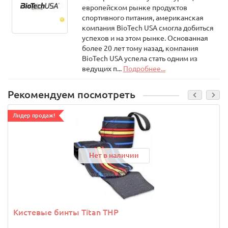
европейском рынке продуктов
origin:
спортивного питания, американская
center
компания BioTech USA смогла добиться
center
успехов и на этом рынке. Основанная
более 20 лет тому назад, компания
0px;
BioTech USA успела стать одним из
box-
ведущих п...
Подробнее...
sizing:
border-
Рекомендуем посмотреть
box;
Лидер продаж!
background-
color:
transparent;
Нет в наличии
cursor:
pointer;
color:
rgb(38,
Кистевые бинты Titan THP
114,