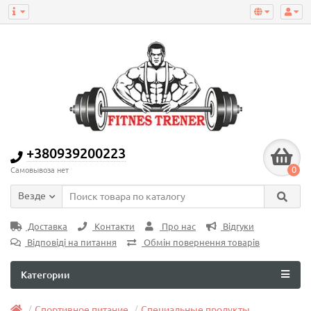
+380939200223
0
Самовывоза нет
Везде
Доставка
Контакти
Про нас
Відгуки
Відповіді на питання
Обмін повернення товарів
Категории
Спортивное питание
Специальные продукты