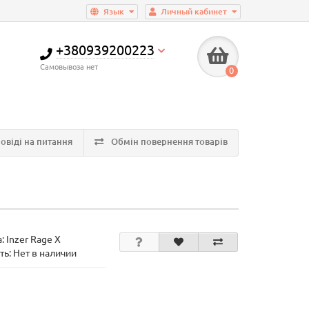
Язык
Личный кабинет
+380939200223
Самовывоза нет
0
овіді на питання
Обмін повернення товарів
а:
Inzer Rage X
ть: Нет в наличии