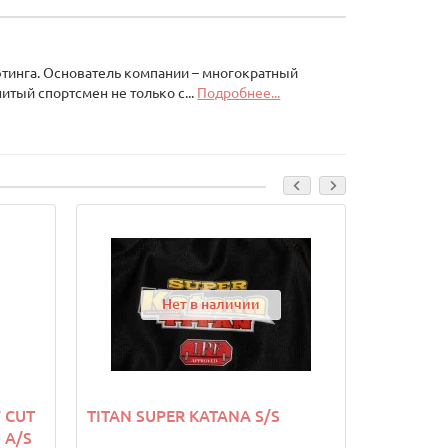
фтинга. Основатель компании – многократный
тый спортсмен не только с...
Подробнее...
Нет в наличии
 CUT
TITAN SUPER KATANA S/S
TITAN SU
 A/S