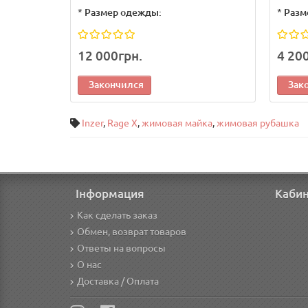
*
Размер одежды:
*
Разм
12 000грн.
4 20
Закончился
Зак
Inzer
,
Rage X
,
жимовая майка
,
жимовая рубашка
Інформация
Каби
Как сделать заказ
Обмен, возврат товаров
Ответы на вопросы
О нас
Доставка / Оплата