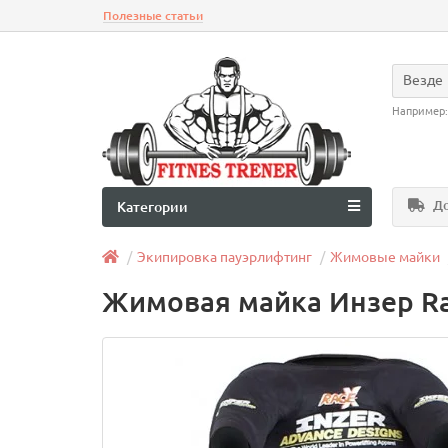
Полезные статьи
Везде
Например
До
Категории
Экипировка пауэрлифтинг
Жимовые майки
Жимовая майка Инзер R