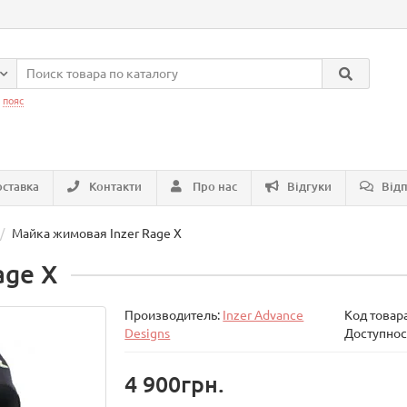
:
пояс
ставка
Контакти
Про нас
Відгуки
Відп
Майка жимовая Inzer Rage X
age X
Производитель:
Inzer Advance
Код товар
Designs
Доступнос
4 900грн.