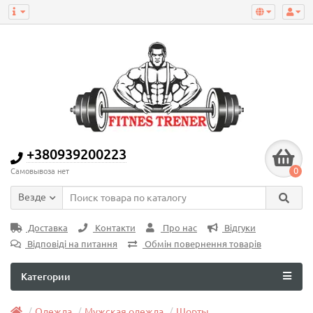
+380939200223
0
Самовывоза нет
Везде
Доставка
Контакти
Про нас
Відгуки
Відповіді на питання
Обмін повернення товарів
Категории
Одежда
Мужская одежда
Шорты