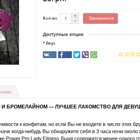
Закончился
Кол-во
Доступные опции
Вкус
-ответ
М И БРОМЕЛАЙНОМ — ЛУЧШЕЕ ЛАКОМСТВО ДЛЯ ДЕВУ
йчивости к конфетам, но если Вы не входите в число этих б
аче когда-нибудь Вы обнаружите себя в 3 часа ночи около х
ке Power Pro Lady Fitness Дыня содержится менее одного г