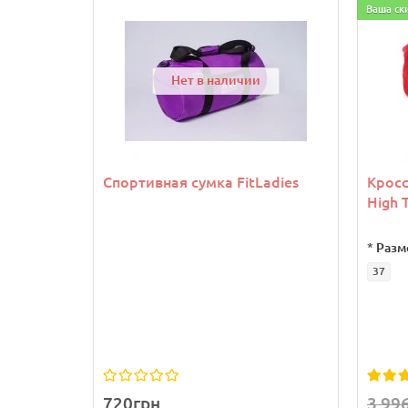
Ваша ск
Нет в наличии
Спортивная сумка FitLadies
Крос
High 
*
Разм
37
720грн.
3 99