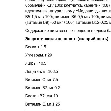
бромелайн -1г / 100г, клетчатка, карнитин (0,
идентичный натуральному «Медовая дыня», вита
В5-1,5 мг / 100г, витамин В6-0,5 мг / 100г, вит
(витамин В9) -50 мкг / 100г, витамин В12-0,25 мк
Содержание питательных веществ в одном бат
Энергетическая ценность (калорийность):
Белки, г 1.5
Углеводы, г 29
Жиры, г 0.5
Лецитин, мг 103.5
Витамин C, мг 7.5
Витамин B2, мг 0.2
Биотин B7, мкг 19
Витамин E, мг 1.25