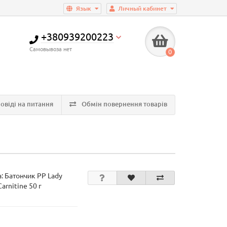
Язык
Личный кабинет
+380939200223
Самовывоза нет
0
овіді на питання
Обмін повернення товарів
а:
Батончик PP Lady
Carnitine 50 г