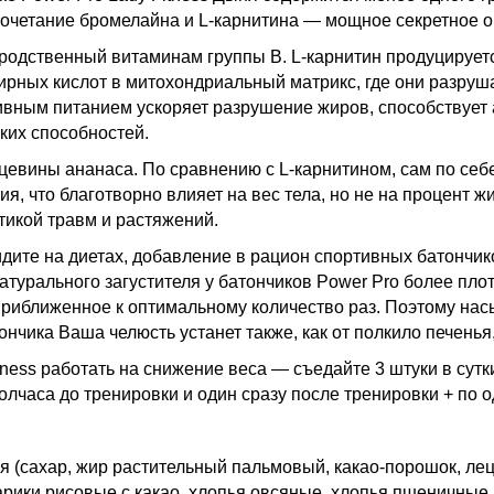
Сочетание бромелайна и L-карнитина — мощное секретное о
одственный витаминам группы В. L-карнитин продуцируетс
жирных кислот в митохондриальный матрикс, где они разруш
ивным питанием ускоряет разрушение жиров, способствует 
ких способностей.
цевины ананаса. По сравнению с L-карнитином, cам по себ
, что благотворно влияет на вес тела, но не на процент ж
тикой травм и растяжений.
идите на диетах, добавление в рацион спортивных батончи
натурального загустителя у батончиков Power Pro более пло
риближенное к оптимальному количество раз. Поэтому нас
ончика Ваша челюсть устанет также, как от полкило печенья
tness работать на снижение веса — съедайте 3 штуки в сут
лчаса до тренировки и один сразу после тренировки + по о
 (сахар, жир растительный пальмовый, какао-порошок, лец
рики рисовые с какао, хлопья овсяные, хлопья пшеничные,