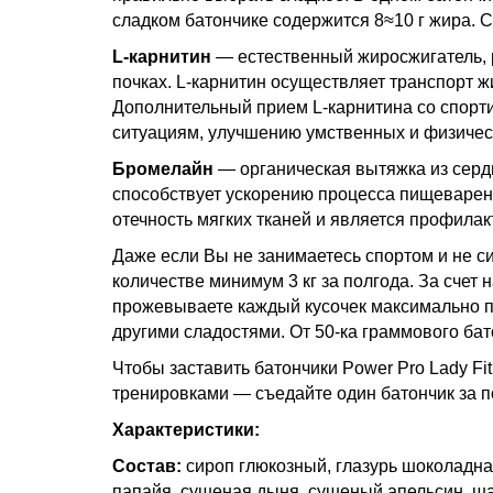
сладком батончике содержится 8≈10 г жира. 
L-карнитин
— естественный жиросжигатель, р
почках. L-карнитин осуществляет транспорт 
Дополнительный прием L-карнитина со спорт
ситуациям, улучшению умственных и физичес
Бромелайн
— органическая вытяжка из серд
способствует ускорению процесса пищеварения
отечность мягких тканей и является профилак
Даже если Вы не занимаетесь спортом и не с
количестве минимум 3 кг за полгода. За счет 
прожевываете каждый кусочек максимально п
другими сладостями. От 50-ка граммового бат
Чтобы заставить батончики Power Pro Lady Fi
тренировками — съедайте один батончик за по
Характеристики:
Состав:
сироп глюкозный, глазурь шоколадная
папайя, сушеная дыня, сушеный апельсин, ша