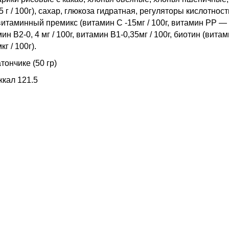
875 г / 100г), сахар, глюкоза гидратная, регуляторы кислотно
минный премикс (витамин С -15мг / 100г, витамин РР — 4,5 
амин В2-0, 4 мг / 100г, витамин В1-0,35мг / 100г, биотин (вит
г / 100г).
ончике (50 гр)
ккал 121.5