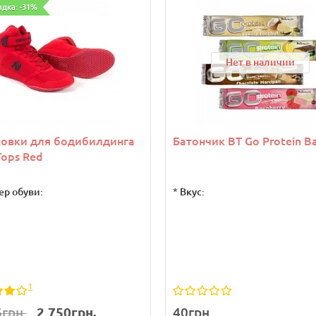
идка: -31%
Нет в наличии
совки для бодибилдинга
Батончик BT Go Protein Ba
Tops Red
ер обуви:
*
Вкус:
1
6грн.
2 750грн.
40грн.