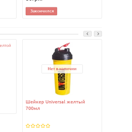
Закончился
Законч
Нет в наличии
Шейкер Universal желтый
Батончик
700мл
50 г
*
Вкус: