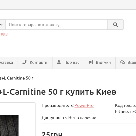
:
пояс
ставка
Контакти
Про нас
Відгуки
Відп
+L-Carnitine 50 г
L-Carnitine 50 г купить Киев
Производитель:
PowerPro
Код товар
Fitness+L-
Доступность: Нет в наличии
25грн.