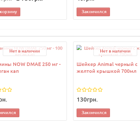
 корзину
Закончился
Нет в наличии
Нет в наличии
мины NOW DMAE 250 мг -
Шейкер Animal черный с
еган кап
желтой крышкой 700мл
рн.
130грн.
ончился
Закончился