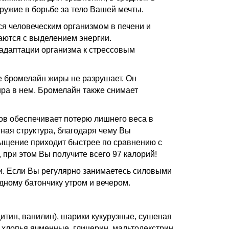
ружие в борьбе за тело Вашей мечты.
я человеческим организмом в печени и
аются с выделением энергии.
адаптации организма к стрессовым
е бромелайн жиры не разрушает. Он
ира в нем. Бромелайн также снимает
ков обеспечивает потерю лишнего веса в
тная структура, благодаря чему Вы
ыщение приходит быстрее по сравнению с
, при этом Вы получите всего 97 калорий!
ки. Если Вы регулярно занимаетесь силовыми
дному батончику утром и вечером.
итин, ванилин), шарики кукурузные, сушеная
 хлопья ячменные, глицерин, мальтодекстрин,