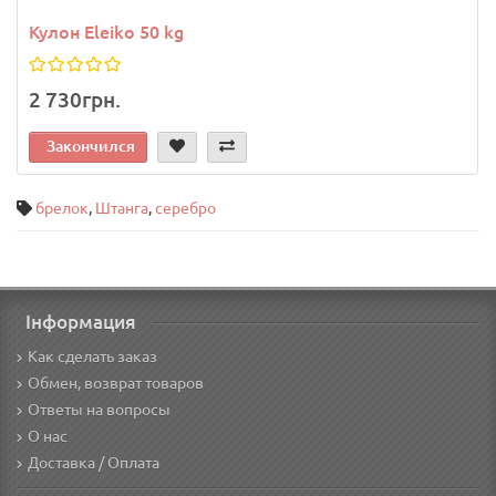
Кулон Eleiko 50 kg
2 730грн.
Закончился
брелок
,
Штанга
,
серебро
Інформация
Как сделать заказ
Обмен, возврат товаров
Ответы на вопросы
О нас
Доставка / Оплата