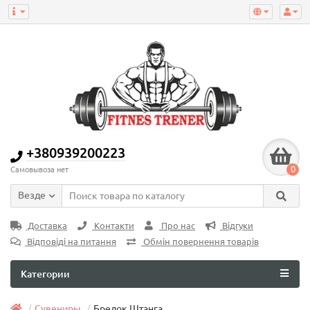
+380939200223
0
Самовывоза нет
Везде
Доставка
Контакти
Про нас
Відгуки
Відповіді на питання
Обмін повернення товарів
Категории
Сувениры
Брелок Штанга