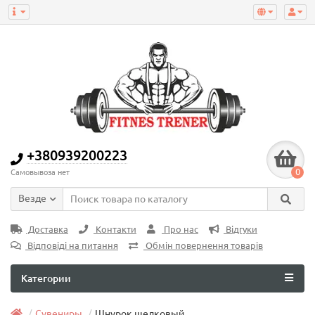
+380939200223
0
Самовывоза нет
Везде
Доставка
Контакти
Про нас
Відгуки
Відповіді на питання
Обмін повернення товарів
Категории
Сувениры
Шнурок шелковый