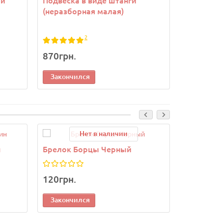
ой
Подвеска в виде штанги
Кулон Жи
(неразборная малая)
2
870грн.
2 450гр
Закончился
Законч
Нет в наличии
н
Брелок Борцы Черный
Брелок 
120грн.
120грн.
Закончился
Законч