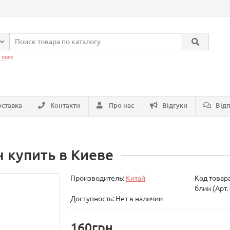
:
пояс
ставка
Контакти
Про нас
Відгуки
Відп
 купить в Киеве
Производитель:
Китай
Код товар
блин (Арт.
Доступность: Нет в наличии
160грн.