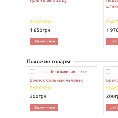
Кулон Eleiko 25 kg
Подве
штанг
1 850грн.
1 97
Закончился
Зак
Похожие товары
Нет в наличии
Брелок Сильный человек
Брело
200грн.
200г
Закончился
Зак