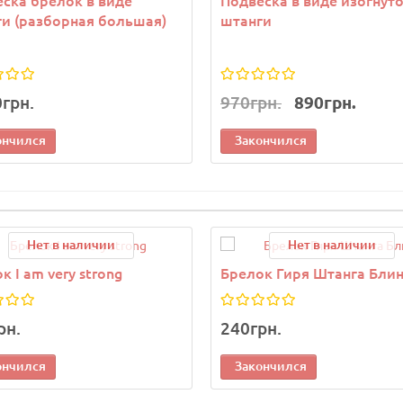
ска брелок в виде
Подвеска в виде изогнут
и (разборная большая)
штанги
0грн.
970грн.
890грн.
ончился
Закончился
Нет в наличии
Нет в наличии
к I am very strong
Брелок Гиря Штанга Бли
рн.
240грн.
ончился
Закончился