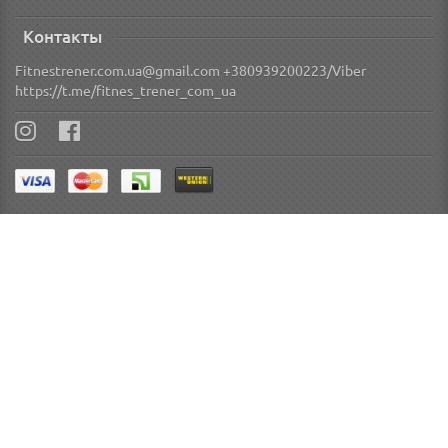
Контакты
Fitnestrener.com.ua@gmail.com +380939200223/Viber
https://t.me/fitnes_trener_com_ua