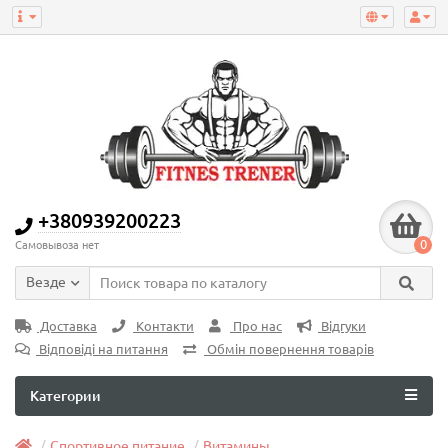
+380939200223
0
Самовывоза нет
Везде
Доставка
Контакти
Про нас
Відгуки
Відповіді на питання
Обмін повернення товарів
Категории
Спортивное питание
Витамины