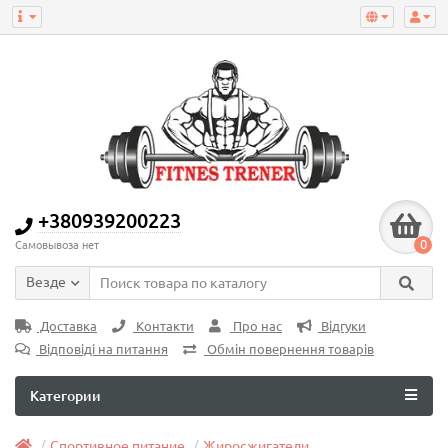
+380939200223
0
Самовывоза нет
Везде
Доставка
Контакти
Про нас
Відгуки
Відповіді на питання
Обмін повернення товарів
Категории
Спортивное питание
Жиросжигатели