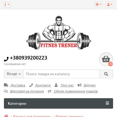
+380939200223
0
Самовывоза нет
Везде
Доставка
Контакти
Про нас
Відгуки
Відповіді на питання
Обмін повернення товарів
Категории
Резина для тренувань
Фитнес резинки