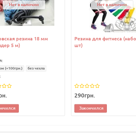
Нет в наличии
Нет в наличии
вская резина 18 мм
Резина для фитнеса (набо
ндер 5 м)
шт)
л:
ом
(+100грн.)
без чехла
:
рн.
290грн.
ончился
Закончился