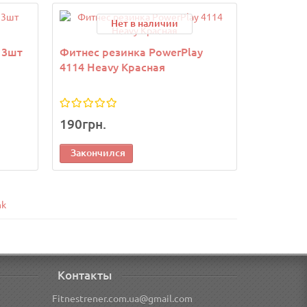
Ваша скидка:
Нет в наличии
 3шт
Фитнес резинка PowerPlay
Резинка 
4114 Heavy Красная
PowerPla
190грн.
490грн.
Закончился
Законч
nk
Контакты
Fitnestrener.com.ua@gmail.com