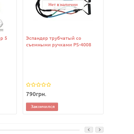
Нет в наличии
р 5
Эспандер трубчатый со
Набор э
съемными ручками PS-4008
System P
3 В 1
790грн.
370грн.
Закончился
Законч