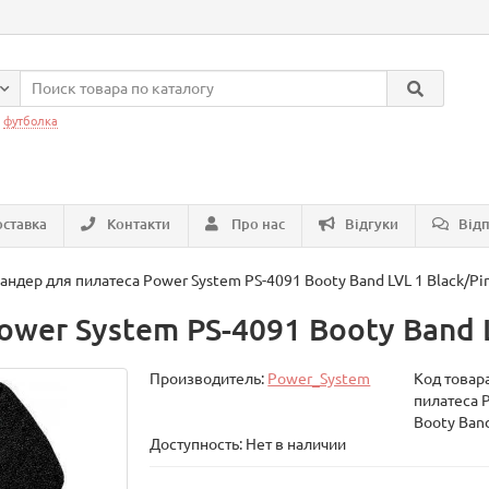
:
футболка
ставка
Контакти
Про нас
Відгуки
Відп
андер для пилатеса Power System PS-4091 Booty Band LVL 1 Black/Pi
wer System PS-4091 Booty Band L
Производитель:
Power_System
Код товар
пилатеса 
Booty Band
Доступность: Нет в наличии