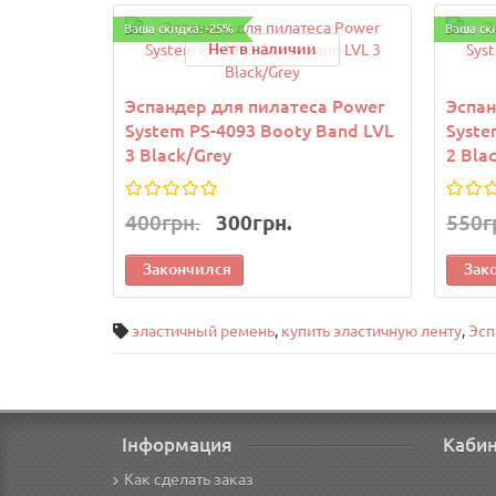
Ваша скидка: -25%
Ваша ск
Нет в наличии
Эспандер для пилатеса Power
Эспан
System PS-4093 Booty Band LVL
Syste
3 Black/Grey
2 Bla
400грн.
300грн.
550г
Закончился
Зак
эластичный ремень
,
купить эластичную ленту
,
Эсп
Інформация
Каби
Как сделать заказ