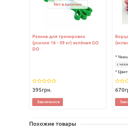
Нет в наличии
Резина для тренировок
Борцо
(усилие 16 - 39 кг) зелёная GO
(эспа
DO
*
Чехо
с чехл
*
Цвет
395грн.
670г
Закончился
Зак
Похожие товары