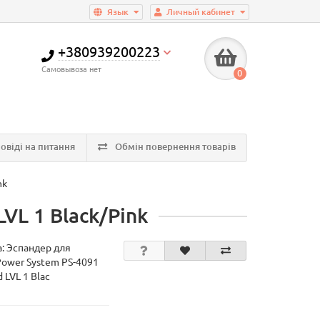
Язык
Личный кабинет
+380939200223
Самовывоза нет
0
овіді на питання
Обмін повернення товарів
nk
VL 1 Black/Pink
а:
Эспандер для
Power System PS-4091
 LVL 1 Blac