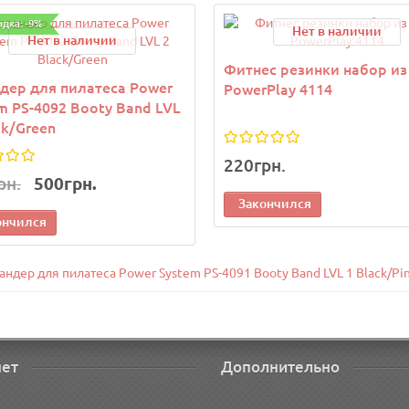
идка: -9%
Нет в наличии
Нет в наличии
Фитнес резинки набор из
дер для пилатеса Power
PowerPlay 4114
m PS-4092 Booty Band LVL
ck/Green
220грн.
рн.
500грн.
Закончился
ончился
андер для пилатеса Power System PS-4091 Booty Band LVL 1 Black/Pi
нет
Дополнительно