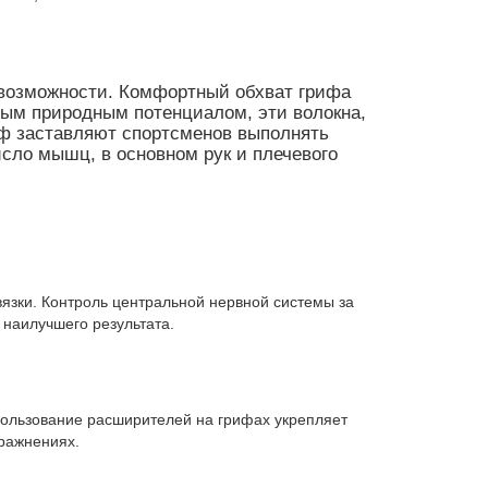
 возможности. Комфортный обхват грифа
ным природным потенциалом, эти волокна,
иф заставляют спортсменов выполнять
сло мышц, в основном рук и плечевого
вязки. Контроль центральной нервной системы за
 наилучшего результата.
пользование расширителей на грифах укрепляет
пражнениях.