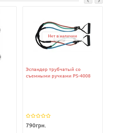
Нет в наличии
Эспандер трубчатый со
Набор э
съемными ручками PS-4008
System P
3 В 1
790грн.
370грн.