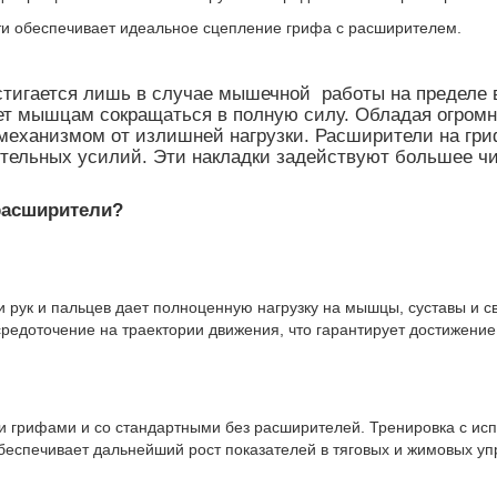
и обеспечивает идеальное сцепление грифа с расширителем.
стигается лишь в случае мышечной работы на пределе
ает мышцам сокращаться в полную силу. Обладая огром
механизмом от излишней нагрузки. Расширители на гр
ельных усилий. Эти накладки задействуют большее чи
расширители?
и рук и пальцев дает полноценную нагрузку на мышцы, суставы и с
редоточение на траектории движения, что гарантирует достижение
и грифами и со стандартными без расширителей. Тренировка с ис
обеспечивает дальнейший рост показателей в тяговых и жимовых у