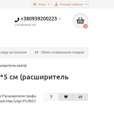
Язык
Личный кабинет
+380939200223
Самовывоза нет
0
овіді на питання
Обмін повернення товарів
ширитель хвата)
2*5 см (расширитель
а:
Расширители грифа
tem Max Gripz PS-4057
м