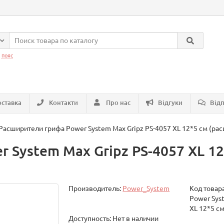
:
пояс
ставка
Контакти
Про нас
Відгуки
Відп
Расширители грифа Power System Max Gripz PS-4057 XL 12*5 см (рас
 System Max Gripz PS-4057 XL 1
Производитель:
Power_System
Код товар
Power Sys
XL 12*5 с
Доступность: Нет в наличии