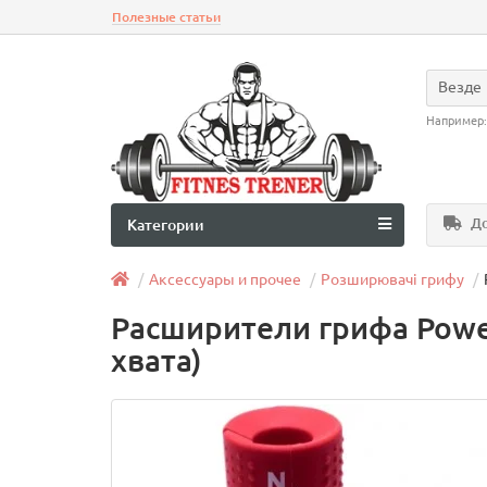
Полезные статьи
Везде
Например
До
Категории
Аксессуары и прочее
Розширювачі грифу
Расширители грифа Power
хвата)