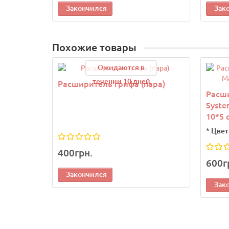
Закончился
Зак
Похожие товары
Ожидаются в
течении 10 дней
Расширитель грифа (пара)
Расш
Syste
10*5 
*
Цвет
400грн.
600г
Закончился
Зак