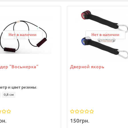
Нет в наличии
Нет в наличии
дер "Восьмерка"
Дверной якорь
етр и цвет резины:
0,8 см
рн.
150грн.