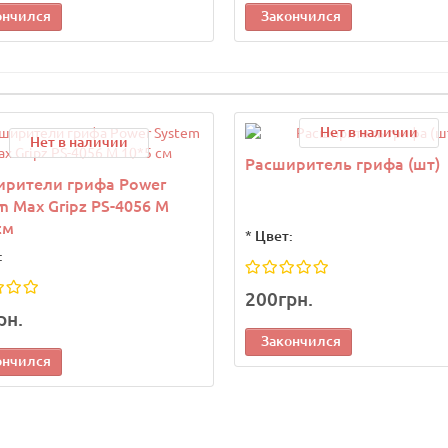
ончился
Закончился
Нет в наличии
Нет в наличии
Расширитель грифа (шт)
ирители грифа Power
m Max Gripz PS-4056 M
см
*
Цвет:
:
200грн.
рн.
Закончился
ончился