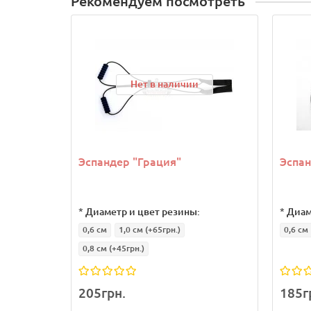
Рекомендуем посмотреть
Нет в наличии
Эспандер "Грация"
Эспан
*
Диаметр и цвет резины:
*
Диам
0,6 см
1,0 см
(+65грн.)
0,6 см
0,8 см
(+45грн.)
205грн.
185г