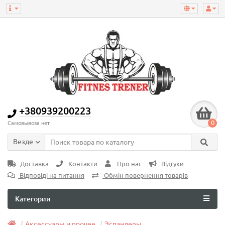
+380939200223
0
Самовывоза нет
Везде
Доставка
Контакти
Про нас
Відгуки
Відповіді на питання
Обмін повернення товарів
Категории
Аксессуары и прочее
Эспандеры