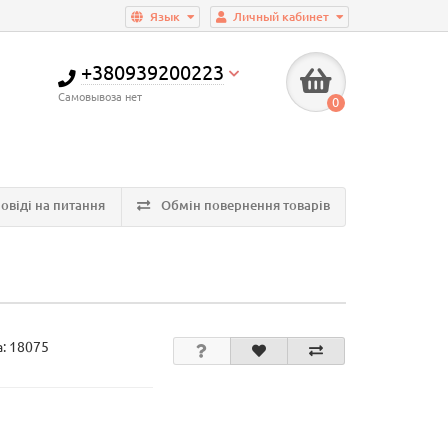
Язык
Личный кабинет
+380939200223
Самовывоза нет
0
овіді на питання
Обмін повернення товарів
а:
18075