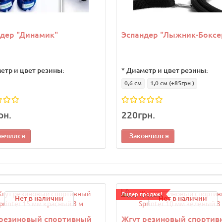
дер "Динамик"
Эспандер "Лыжник-Боксе
етр и цвет резины:
*
Диаметр и цвет резины:
0,6 см
1,0 см
(+85грн.)
рн.
220грн.
ончился
Закончился
Лидер продаж!
Нет в наличии
Нет в наличии
 резиновый спортивный
Жгут резиновый спортив