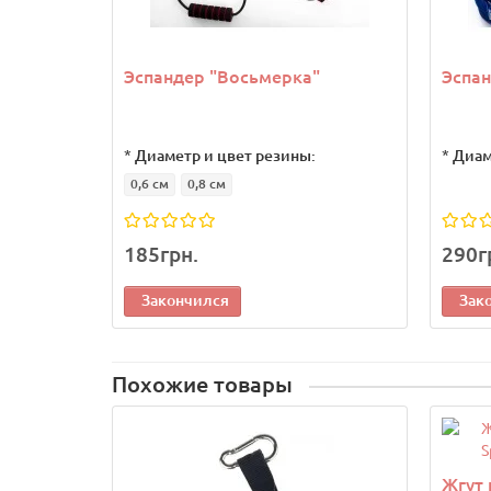
Эспандер "Восьмерка"
Эспан
*
Диаметр и цвет резины:
*
Диам
0,6 см
0,8 см
185грн.
290г
Закончился
Зак
Похожие товары
Жгут