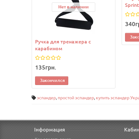
Sprin
Нет в наличии
340г
Зак
Ручка для тренажера с
карабином
135грн.
Закончился
эспандер
,
простой эспандер
,
купить эспандер Укр
Інформация
Каби