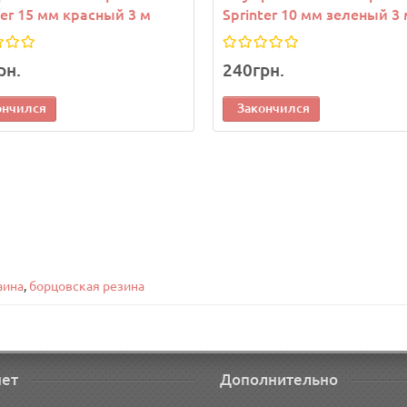
ter 15 мм красный 3 м
Sprinter 10 мм зеленый 3 
рн.
240грн.
ончился
Закончился
аина
,
борцовская резина
нет
Дополнительно