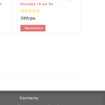
м
боксёра 10 мм 3м
боксёра 
390грн.
450грн.
Закончился
Законч
Контакты