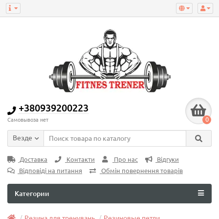
+380939200223
0
Самовывоза нет
Везде
Доставка
Контакти
Про нас
Відгуки
Відповіді на питання
Обмін повернення товарів
Категории
Резина для тренувань
Резиновые петли