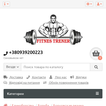
+380939200223
0
Самовывоза нет
Везде
Доставка
Контакти
Про нас
Відгуки
Відповіді на питання
Обмін повернення товарів
Категории
Единоборства
Борьба
Борцовская резина