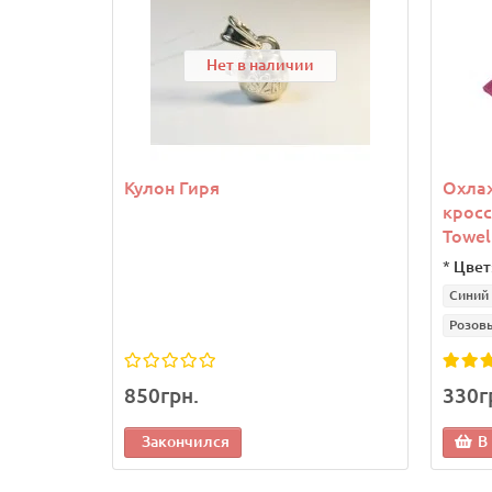
Нет в наличии
Кулон Гиря
Охла
кросс
Towel
*
Цвет
Синий
Розов
850грн.
330г
Закончился
В