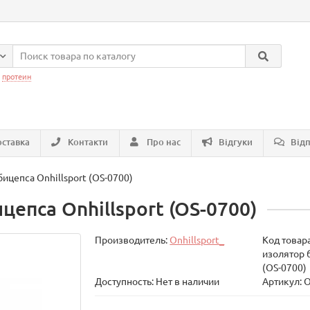
:
протеин
ставка
Контакти
Про нас
Відгуки
Відп
ицепса Onhillsport (OS-0700)
епса Onhillsport (OS-0700)
Производитель:
Onhillsport_
Код товар
изолятор б
(OS-0700)
Доступность: Нет в наличии
Артикул: 