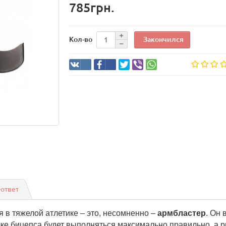
785грн.
Закончился
Кол-во
-ответ
в тяжелой атлетике – это, несомненно –
армбластер
. Он
ке бицепса будет выполняться максимально правильно, а ри