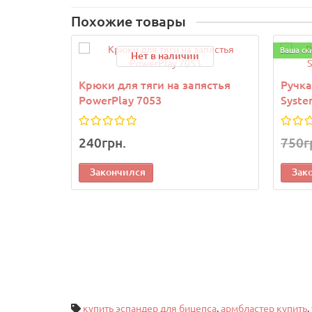
Похожие товары
Ваша ск
Нет в наличии
Крюки для тяги на запястья
Ручка
PowerPlay 7053
Syste
240грн.
750г
Закончился
Зак
купить эспандер для бицепса
,
армбластер купить
,