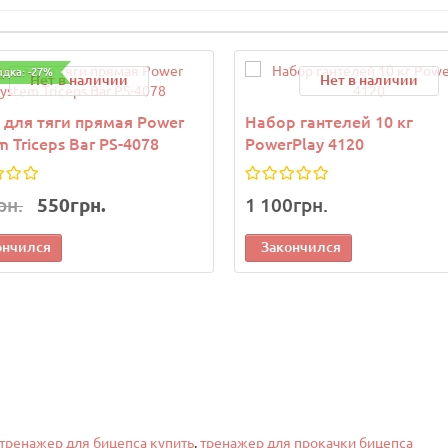
идка: -27%
Нет в наличии
Нет в наличии
 для тяги прямая Power
Набор гантелей 10 кг
m Triceps Bar PS-4078
PowerPlay 4120
рн.
550грн.
1 100грн.
ончился
Закончился
тренажер для бицепса купить
,
тренажер для прокачки бицепса