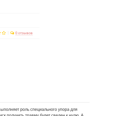
0 отзывов
 выполняет роль специального упора для
ск получить травму будет сведен к нулю. А