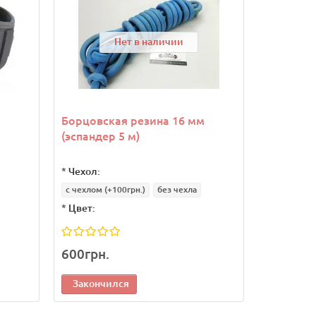
Нет в наличии
Борцовская резина 16 мм
Резина д
(эспандер 5 м)
Level 3 
*
Чехол:
с чехлом
(+100грн.)
без чехла
*
Цвет:
600грн.
790грн.
Закончился
Законч