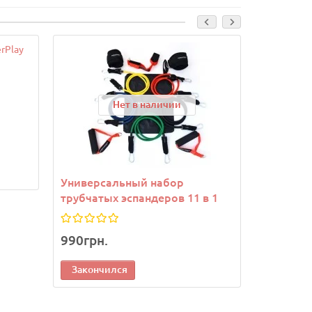
Нет в наличии
Универсальный набор
Жидкая м
трубчатых эспандеров 11 в 1
Liquid Ch
990грн.
427грн.
Закончился
Законч