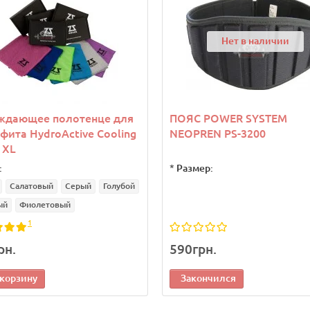
Нет в наличии
ждающее полотенце для
ПОЯС POWER SYSTEM
фита HydroActive Cooling
NEOPREN PS-3200
 XL
:
*
Размер:
Салатовый
Серый
Голубой
ый
Фиолетовый
1
рн.
590грн.
 корзину
Закончился