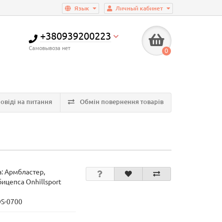
Язык
Личный кабинет
+380939200223
Самовывоза нет
0
овіді на питання
Обмін повернення товарів
а:
Армбластер,
ицепса Onhillsport
OS-0700