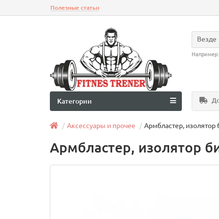
Полезные статьи
Везде
Например
До
Категории
Аксессуары и прочее
Армбластер, изолятор б
Армбластер, изолятор биц