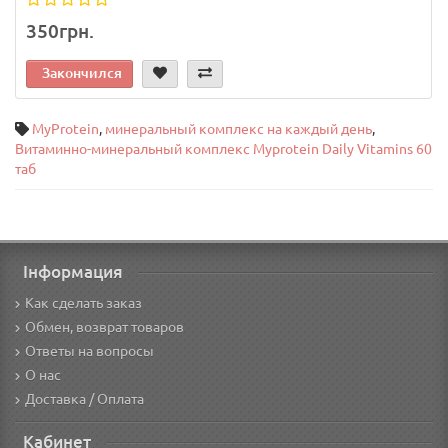
350грн.
Закончился
MyProtein
,
минеральный комплекс на каждый день
,
Витаминно-минеральный комплекс Myprotein Daily Vitamins 60
таб
Інформация
Как сделать заказ
Обмен, возврат товаров
Ответы на вопросы
О нас
Доставка / Оплата
Кабинет