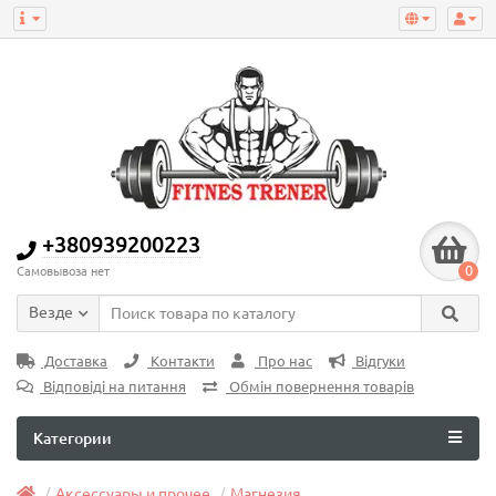
+380939200223
0
Самовывоза нет
Везде
Доставка
Контакти
Про нас
Відгуки
Відповіді на питання
Обмін повернення товарів
Категории
Аксессуары и прочее
Магнезия