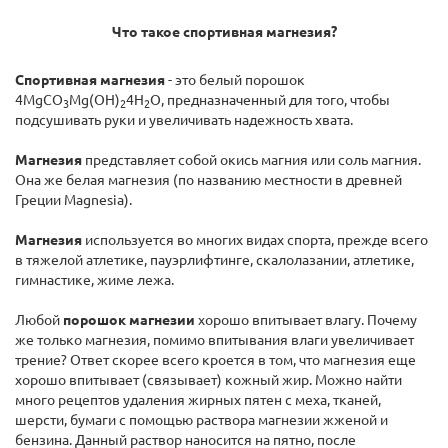
Что такое спортивная магнезия?
Спортивная магнезия
- это белый порошок
4MgCO
Mg(OH)
4H
O, предназначенный для того, чтобы
3
2
2
подсушивать руки и увеличивать надежность хвата.
Магнезия
представляет собой окись магния или соль магния.
Она же белая магнезия (по названию местности в древней
Греции Magnesia).
Магнезия
используется во многих видах спорта, прежде всего
в тяжелой атлетике, пауэрлифтинге, скалолазании, атлетике,
гимнастике, жиме лежа.
Любой
порошок магнезии
хорошо впитывает влагу. Почему
же только магнезия, помимо впитывания влаги увеличивает
трение? Ответ скорее всего кроется в том, что магнезия еще
хорошо впитывает (связывает) кожный жир. Можно найти
много рецептов удаления жирных пятен с меха, тканей,
шерсти, бумаги с помощью раствора магнезии жженой и
бензина. Данный раствор наносится на пятно, после