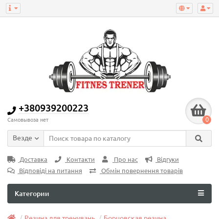
+380939200223
0
Самовывоза нет
Везде
Доставка
Контакти
Про нас
Відгуки
Відповіді на питання
Обмін повернення товарів
Категории
Резина для тренувань
Борцовская резина