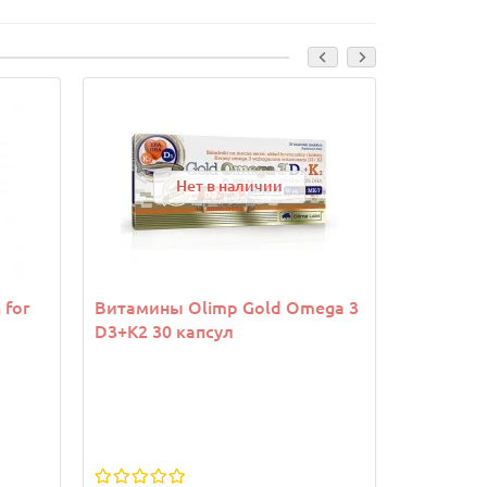
Нет в наличии
 for
Витамины Olimp Gold Omega 3
Капа OPR
D3+K2 30 капсул
Hologram