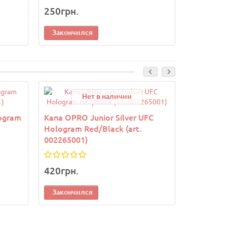
250грн.
170грн.
Закончился
Законч
Нет в наличии
ogram
Капа OPRO Junior Silver UFC
Капа OPR
Hologram Red/Black (art.
Hologram
002265001)
00226500
420грн.
420грн.
Закончился
Законч