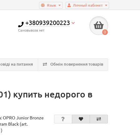
Язык
Личный кабинет
+380939200223
Самовывоза нет
0
овіді на питання
Обмін повернення товарів
01) купить недорого в
а:
OPRO Junior Bronze
am Black (art.
1)