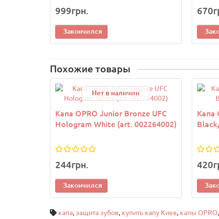
999грн.
670г
Закончился
Зак
Похожие товары
Нет в наличии
Капа OPRO Junior Bronze UFC
Капа 
Hologram White (art. 002264002)
Black
244грн.
420г
Закончился
Зак
капа
,
защита зубов
,
купить капу Киев
,
капы OPRO