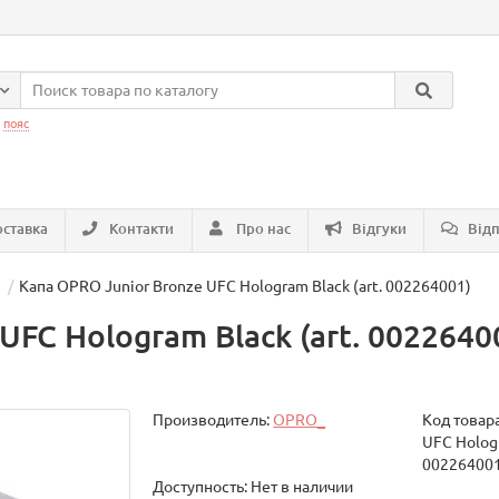
:
пояс
ставка
Контакти
Про нас
Відгуки
Відп
Капа OPRO Junior Bronze UFC Hologram Black (art. 002264001)
UFC Hologram Black (art. 0022640
Производитель:
OPRO_
Код товар
UFC Hologr
00226400
Доступность: Нет в наличии