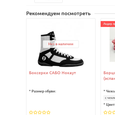
Рекомендуем посмотреть
Лидер п
Нет в наличии
Боксерки САБО Нокаут
Борцо
(эспа
*
Размер обуви:
*
Чехо
с чехл
*
Цвет