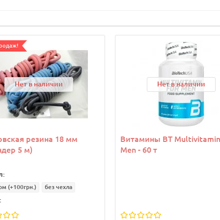
родаж!
Нет в наличии
Нет в наличии
вская резина 18 мм
Витамины ВТ Multivitamin
ндер 5 м)
Men - 60 т
л:
ом
(+100грн.)
без чехла
: