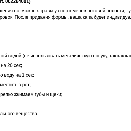
t. 002264001)
ения возможных травм у спортсменов ротовой полости, зубо
ировок. После придания формы, ваша капа будет индивидуал
ной водой (не использовать металическую посуду, так как ка
 на 20 сек;
ю воду на 1 сек;
местить в рот;
 крепко зжимаем губы и щеки;
льного вещества.