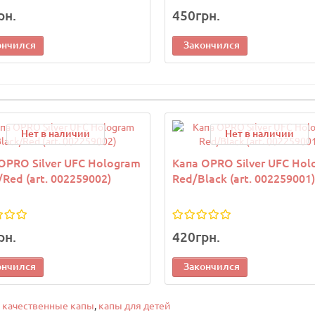
рн.
450грн.
ончился
Закончился
Нет в наличии
Нет в наличии
OPRO Silver UFC Hologram
Капа OPRO Silver UFC Hol
/Red (art. 002259002)
Red/Black (art. 002259001)
рн.
420грн.
ончился
Закончился
,
качественные капы
,
капы для детей