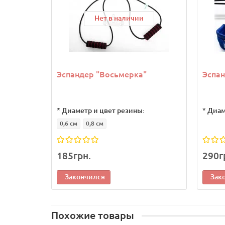
Нет в наличии
Эспандер "Восьмерка"
Эспан
*
Диаметр и цвет резины:
*
Диам
0,6 см
0,8 см
185грн.
290г
Закончился
Зак
Похожие товары