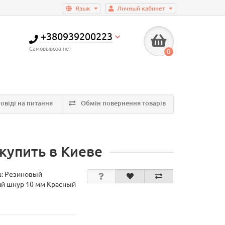
Язык
Личный кабинет
+380939200223
Самовывоза нет
0
овіді на питання
Обмін повернення товарів
купить в Киеве
а:
Резиновый
й шнур 10 мм Красный