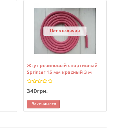
Лидер прода
Нет в наличии
Жгут резиновый спортивный
Жгут ре
Sprinter 15 мм красный 3 м
Sprinter
340грн.
240грн.
Закончился
Законч