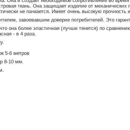
на. Она и создает необходимое сопротивление во время
стровая ткань. Она защищает изделие от механических
тически не пачкается. Имеет очень высокую прочность 
телем, завоевавшим доверие потребителей. Это гарант
что она более эластичная (лучше тянется) по сравнению
сная - в 4 раза.
ну.
к 5-6 метров
р 8-10 мм.
м.
)