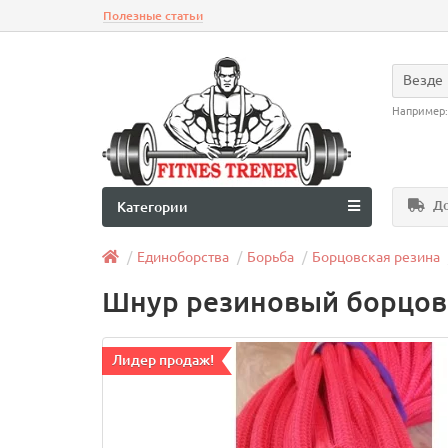
Полезные статьи
Везде
Например
До
Категории
Единоборства
Борьба
Борцовская резина
Шнур резиновый борцовс
Лидер продаж!