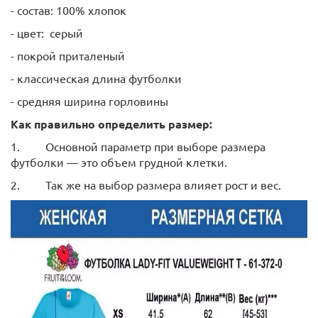
- состав: 100% хлопок
- цвет: серый
- покрой приталеный
- классическая длина футболки
- средняя ширина горловины
Как правильно определить размер:
1.
Основной параметр при выборе размера
футболки ― это объем грудной клетки.
2.
Так же на выбор размера влияет рост и вес.