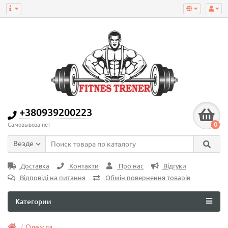
+380939200223
0
Самовывоза нет
Везде
Доставка
Контакти
Про нас
Відгуки
Відповіді на питання
Обмін повернення товарів
Категории
Одежда