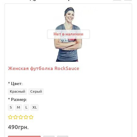
Нет в наличии
Женская футболка RockSauce
*
Цвет:
Красный
Серый
*
Размер:
S
M
L
XL
490грн.