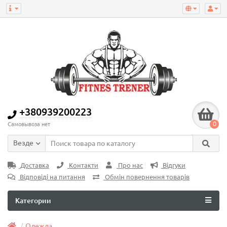
+380939200223
0
Самовывоза нет
Везде
Доставка
Контакти
Про нас
Відгуки
Відповіді на питання
Обмін повернення товарів
Категории
Одежда