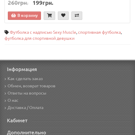
260грн.
199грн.
В корзину
Футболка с надписью Sexy Muscle
,
спортивная футболка
,
футболка для спортивной девушки
Інформация
Как сделать заказ
Обмен, возврат товаров
Ответы на вопросы
О нас
Доставка / Оплата
Кабинет
Дополнительно