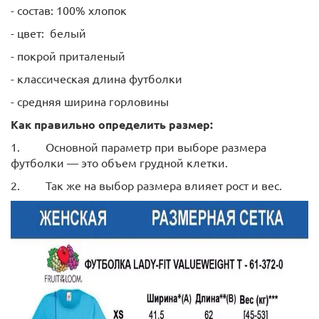
- состав: 100% хлопок
- цвет: белый
- покрой приталеный
- классическая длина футболки
- средняя ширина горловины
Как правильно определить размер:
1.
Основной параметр при выборе размера
футболки ― это объем грудной клетки.
2.
Так же на выбор размера влияет рост и вес.