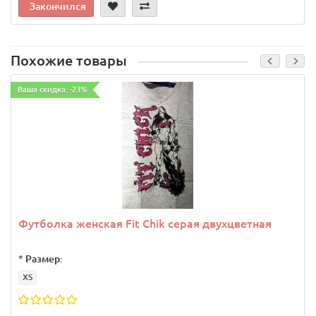
Закончился
Похожие товары
Ваша скидка: -23%
Футболка женская Fit Chik серая двухцветная
*
Размер:
XS