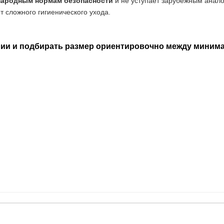
народным нормам безопасности
и не уступает зарубежным аналог
т сложного гигиенического ухода.
янии и подбирать размер ориентировочно между ми