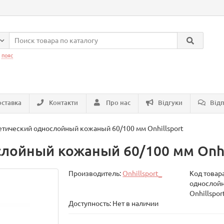
:
пояс
ставка
Контакти
Про нас
Відгуки
Відп
етический однослойный кожаный 60/100 мм Onhillsport
лойный кожаный 60/100 мм Onhi
Производитель:
Onhillsport_
Код товар
однослойн
Onhillspor
Доступность: Нет в наличии