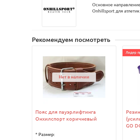
Основное направление 
Onhillsport для атлет
Рекомендуем посмотреть
Лидер п
Нет в наличии
Пояс для пауэрлифтинга
Резин
Онхилспорт коричневый
(усил
GO D
*
Размер: