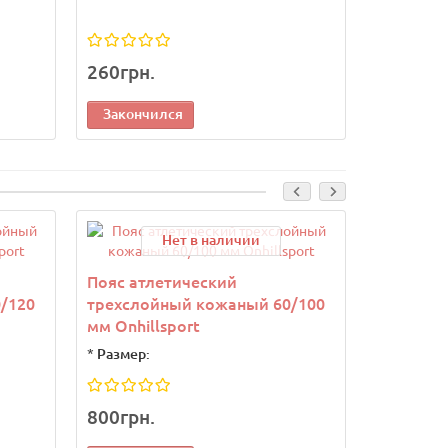
260грн.
350грн.
Закончился
Законч
Нет в наличии
Пояс атлетический
Пояс атл
/120
трехслойный кожаный 60/100
трехсло
мм Onhillsport
мм Onhil
*
Размер:
*
Размер:
800грн.
990грн.