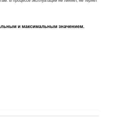
ам. В процессе эксплуатации не линяет, не теряет
нимальным и максимальным значением.