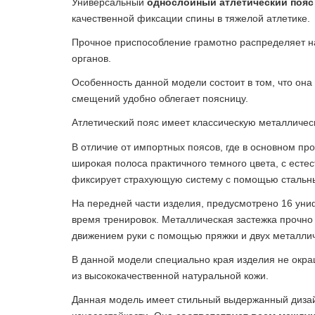
Универсальный
однослойный атлетический пояс
качественной фиксации спины в тяжелой атлетике.
Прочное приспособление грамотно распределяет на
органов.
Особенность данной модели состоит в том, что он
смещений удобно облегает поясницу.
Атлетический пояс имеет классическую металличес
В отличие от импортных поясов, где в основном пр
широкая полоса практичного темного цвета, с есте
фиксирует страхующую систему с помощью стальн
На передней части изделия, предусмотрено 16 ун
время тренировок. Металлическая застежка прочно
движением руки с помощью пряжки и двух металлич
В данной модели специально края изделия не окраш
из высококачественной натуральной кожи.
Данная модель имеет стильный выдержанный дизайн,