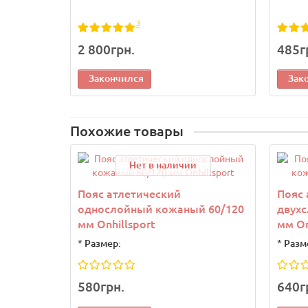
3
2 800грн.
485г
Закончился
Зак
Похожие товары
Нет в наличии
Пояс атлетический
Пояс 
однослойный кожаный 60/120
двух
мм Onhillsport
мм On
*
Размер:
*
Разм
580грн.
640г