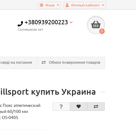
Язык
Личный кабинет
+380939200223
Самовывоза нет
0
овіді на питання
Обмін повернення товарів
llsport купить Украина
а:
Пояс атлетический
ый 60/100 мм
t OS-0405