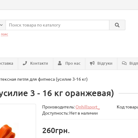
:
пояс
ставка
Контакти
Про нас
Відгуки
Відп
тексная петля для фитнеса (усилие 3-16 кг)
силие 3 - 16 кг оранжевая)
Производитель:
Onhillsport_
Код товар
Доступность: Нет в наличии
260грн.