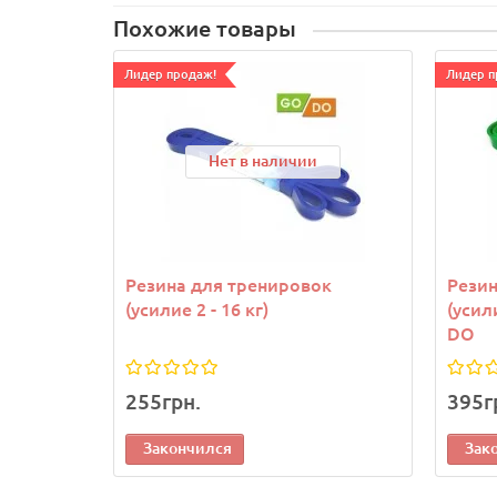
Похожие товары
Лидер продаж!
Лидер п
Нет в наличии
Резина для тренировок
Резин
(усилие 2 - 16 кг)
(усил
DO
255грн.
395г
Закончился
Зак