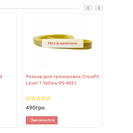
Нет в наличии
d
Резина для тренировок Crossfit
Резина д
Level 1 Yellow PS-4051
Level 2 
490грн.
690грн.
Закончился
Законч