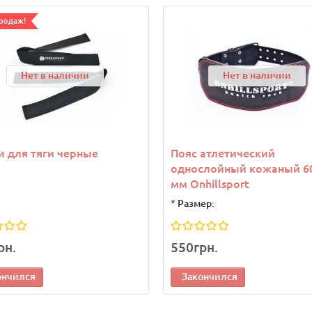
родаж!
Нет в наличии
Нет в наличии
 для тяги черные
Пояс атлетический
однослойный кожаный 6
мм Onhillsport
*
Размер:
рн.
550грн.
ончился
Закончился