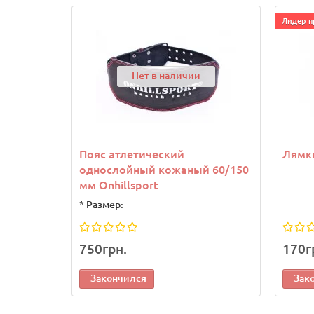
Лидер п
Нет в наличии
Пояс атлетический
Лямки
однослойный кожаный 60/150
мм Onhillsport
*
Размер:
750грн.
170г
Закончился
Зак