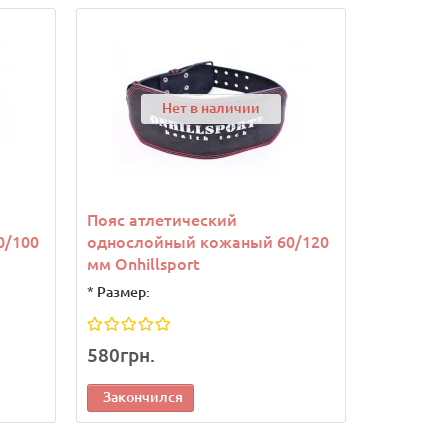
Нет в наличии
Пояс атлетический
Пояс атл
0/100
однослойный кожаный 60/120
двухсло
мм Onhillsport
мм Onhil
*
Размер:
*
Размер:
580грн.
640грн.
Закончился
Законч