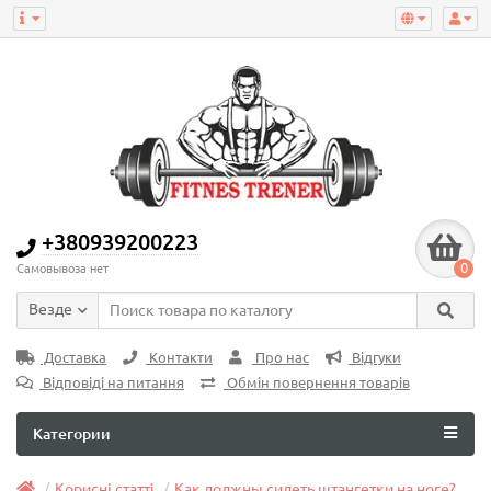
+380939200223
0
Самовывоза нет
Везде
Доставка
Контакти
Про нас
Відгуки
Відповіді на питання
Обмін повернення товарів
Категории
Корисні статті
Как должны сидеть штангетки на ноге?