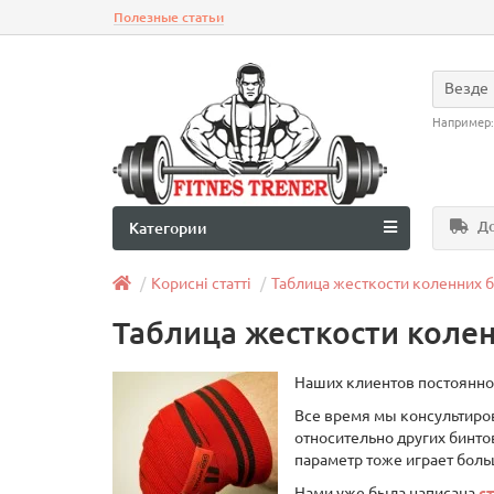
Полезные статьи
Везде
Например
До
Категории
Корисні статті
Таблица жесткости коленних 
Таблица жесткости коле
Наших клиентов постоянно 
Все время мы консультиров
относительно других бинто
параметр тоже играет бол
Нами уже была написана
с