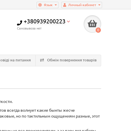
Язык
Личный кабинет
+380939200223
Самовывоза нет
0
овіді на питання
Обмін повернення товарів
ткости.
тов всегда волнует какие бынты жесче
наковые, но по тактильным ощущениям разные, этот
влены не все производители, а за пару лет работы