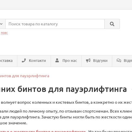
:
пояс
ставка
Контакти
Про нас
Відгуки
Відп
бинтов для пауэрлифтинга
нних бинтов для пауэрлифтинга
волнует вопрос коленных и кистевых бинтов, а конкретно о их жес
али людей по личному опыту, по отзывам спортсменам. Всех клиен
в для пауэрлифтинга. Зачастую бинты могли быть по жесткости оди
ьшое значение.
татья о жесткости бинтов в пауэрлифтинге
. Но там были предоста